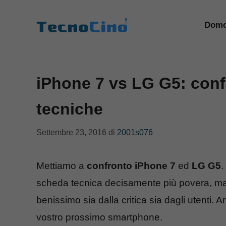
Vai
al
Domo
contenuto
iPhone 7 vs LG G5: conf
tecniche
Settembre 23, 2016
di
2001s076
Mettiamo a
confronto
iPhone 7
ed
LG G5
.
scheda tecnica decisamente più povera, m
benissimo sia dalla critica sia dagli utenti.
vostro prossimo smartphone.