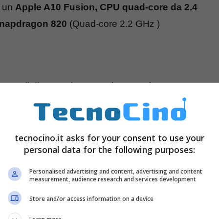
 un
Apple A10 Fusion, CPU quad-core da 2.4
napdragon 820
(Quad-core 2.2 GHz )
 3 tagli di memoria
32 GB / 128 GB/ 256 GB
non
RAM LPDDR4
e
32 GB di storage
, espandibili fino
tecnocino.it asks for your consent to use your
personal data for the following purposes:
Personalised advertising and content, advertising and content
measurement, audience research and services development
Store and/or access information on a device