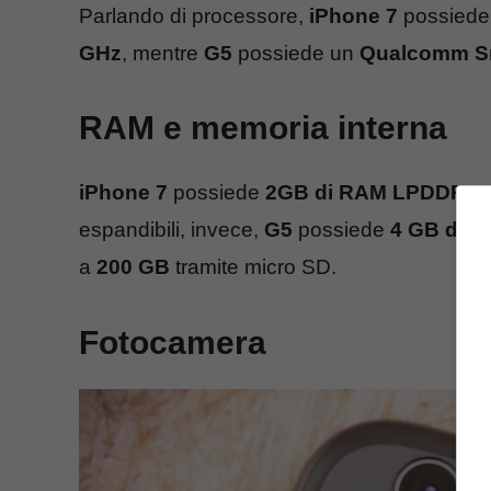
Parlando di processore,
iPhone 7
possiede
GHz
, mentre
G5
possiede un
Qualcomm S
RAM e memoria interna
iPhone 7
possiede
2GB di RAM LPDDR4
e
espandibili, invece,
G5
possiede
4 GB di 
a
200 GB
tramite micro SD.
Fotocamera