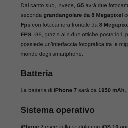
Dal canto suo, invece,
G5
avrà due fotocam
seconda
grandangolare da 8 Megapixel
co
Fps
con fotocamera frontale da
8 Megapixe
FPS
. G5, grazie alle due ottiche posteriori, 
possiede un’interfaccia fotografica tra le mig
mondo degli smartphone.
Batteria
La batteria di
iPhone 7
sarà da
1950 mAh
,
Sistema operativo
iPhone 7
esce dalla scatola con
iOS 10
agg