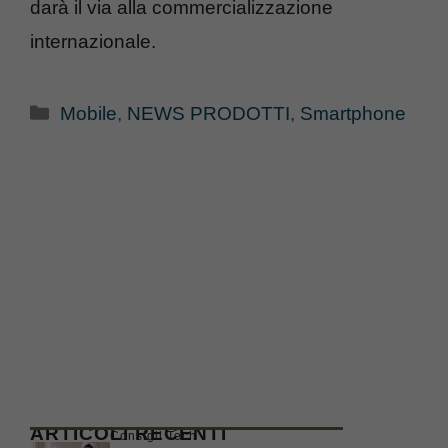
darà il via alla commercializzazione
internazionale.
Categorie
Mobile
,
NEWS PRODOTTI
,
Smartphone
ARTICOLI RECENTI
Consigli Tech