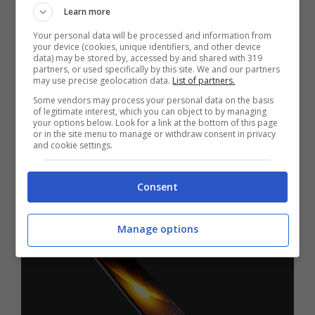
Anticipazioni
Learn more
Your personal data will be processed and information from
your device (cookies, unique identifiers, and other device
data) may be stored by, accessed by and shared with 319
partners, or used specifically by this site. We and our partners
may use precise geolocation data.
List of partners.
Some vendors may process your personal data on the basis
of legitimate interest, which you can object to by managing
your options below. Look for a link at the bottom of this page
or in the site menu to manage or withdraw consent in privacy
and cookie settings.
Consent
Manage options