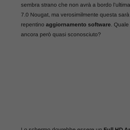
sembra strano che non avrà a bordo l’ultima
7.0 Nougat, ma verosimilmente questa sarà 
repentino
aggiornamento software
. Quale
ancora però quasi sconosciuto?
Lo schermo dovrebbe essere un
Full HD Am