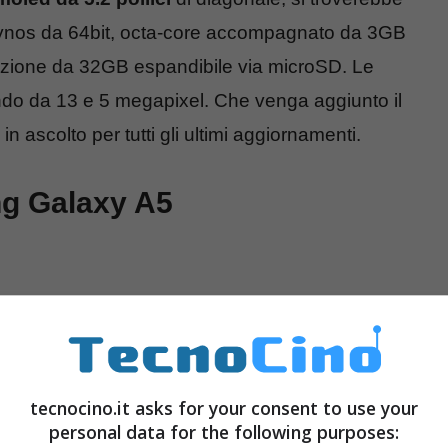
xynos da 64bit, octa-core accompagnato da 3GB
azione da 32GB espandibile via microSD. Le
do da 13 e 5 megapixel. Che venga aggiunto il
n ascolto per tutti gli ultimi aggiornamenti.
ng Galaxy A5
tecnocino.it asks for your consent to use your
personal data for the following purposes: