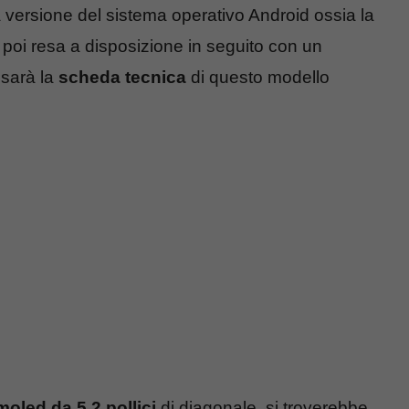
 versione del sistema operativo Android ossia la
poi resa a disposizione in seguito con un
 sarà la
scheda tecnica
di questo modello
oled da 5.2 pollici
di diagonale, si troverebbe