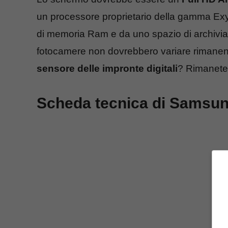
un processore proprietario della gamma E
di memoria Ram e da uno spazio di archivi
fotocamere non dovrebbero variare rimanen
sensore delle impronte digitali
? Rimanete i
Scheda tecnica di Samsu