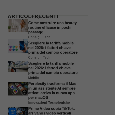
ARTICOLI RECENTI
Consigli Tech
Come costruire una beauty
routine efficace in pochi
passaggi
Consigli Tech
Scegliere la tariffa mobile
nel 2026: i fattori chiave
prima del cambio operatore
Consigli Tech
Scegliere la tariffa mobile
nel 2026: i fattori chiave
prima del cambio operatore
Mobile
Perplexity trasforma il Mac
in un assistente AI sempre
attivo: arriva la nuova app
per macOS
Innovazioni Tecnologiche
Prime Video copia TikTok:
arrivano i video verticali