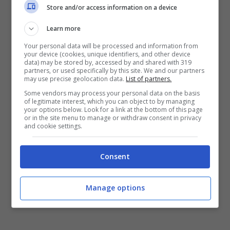
Store and/or access information on a device
Ovviamente,
9to5Mac
ha sottolineato come
Learn more
questo sondaggio possa rappresentare una
Your personal data will be processed and information from
your device (cookies, unique identifiers, and other device
sovrastima della diffusione di questo
data) may be stored by, accessed by and shared with 319
partners, or used specifically by this site. We and our partners
problema. Nel momento in cui stiamo
may use precise geolocation data.
List of partners.
scrivendo, Apple non ha rilasciato alcuna
Some vendors may process your personal data on the basis
of legitimate interest, which you can object to by managing
comunicazione ufficiale a riguardo. Inoltre,
your options below. Look for a link at the bottom of this page
or in the site menu to manage or withdraw consent in privacy
non sappiamo ancora quale sia la natura di
and cookie settings.
questo fenomeno; visto che secondo alcuni
Consent
potrebbe riguardare il
software
, mentre per
altri tutto ciò è connesso a problematiche
Manage options
hardware.