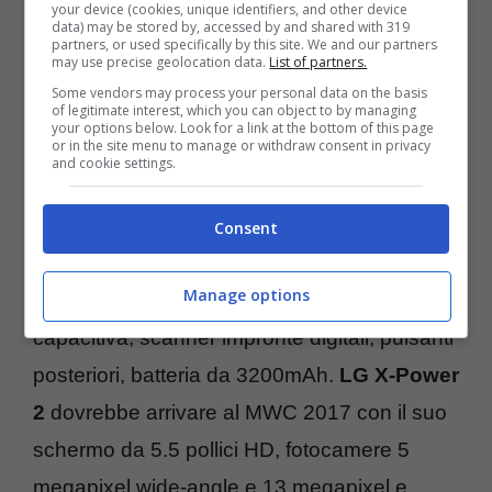
your device (cookies, unique identifiers, and other device
data) may be stored by, accessed by and shared with 319
LG X Calibur
(riferimento alla saga di Re
partners, or used specifically by this site. We and our partners
may use precise geolocation data.
List of partners.
Artù?), propone una scocca resistente ad
Some vendors may process your personal data on the basis
of legitimate interest, which you can object to by managing
acqua e polvere con certificazione IP68 e
your options below. Look for a link at the bottom of this page
or in the site menu to manage or withdraw consent in privacy
militare e batteria da 4100mAh dalla lunga
and cookie settings.
durata.
LG Stylus 3
dovrebbe essere una
delle grandi novità con schermo da phablet
Consent
da 5.7 pollici, fotocamere da 5 e 13
Manage options
megapixel con flash LED entrambe, penna
capacitiva, scanner impronte digitali, pulsanti
posteriori, batteria da 3200mAh.
LG X-Power
2
dovrebbe arrivare al MWC 2017 con il suo
schermo da 5.5 pollici HD, fotocamere 5
megapixel wide-angle e 13 megapixel e