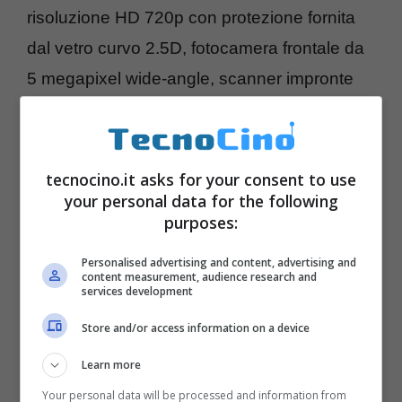
risoluzione HD 720p con protezione fornita
dal vetro curvo 2.5D, fotocamera frontale da
5 megapixel wide-angle, scanner impronte
digitali, pulsanti sul retro. Si parla anche di
modelli di altre famiglie.
tecnocino.it asks for your consent to use
your personal data for the following
purposes:
Personalised advertising and content, advertising and
content measurement, audience research and
services development
Store and/or access information on a device
Learn more
Your personal data will be processed and information from