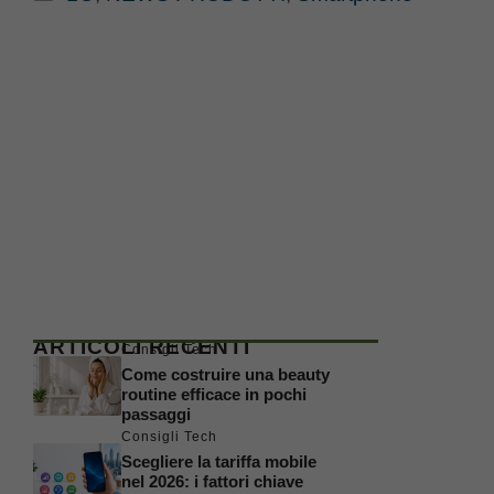
ARTICOLI RECENTI
Consigli Tech
Come costruire una beauty
routine efficace in pochi
passaggi
Consigli Tech
Scegliere la tariffa mobile
nel 2026: i fattori chiave