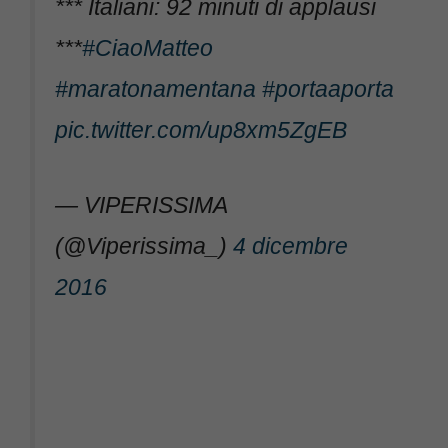
*** Italiani: 92 minuti di applausi
***
#CiaoMatteo
#maratonamentana
#portaaporta
pic.twitter.com/up8xm5ZgEB
— VIPERISSIMA
(@Viperissima_)
4 dicembre
2016