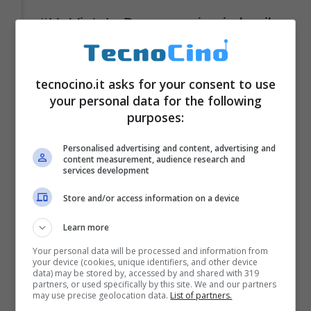
#HaVintoLaDemocrazia
si alza il
siparietto Grillo e Salvini
pic.twitter.com/MZ4m5uhgme
tecnocino.it asks for your consent to use
your personal data for the following
purposes:
Personalised advertising and content, advertising and
content measurement, audience research and
services development
Store and/or access information on a device
Learn more
Your personal data will be processed and information from
your device (cookies, unique identifiers, and other device
data) may be stored by, accessed by and shared with 319
partners, or used specifically by this site. We and our partners
may use precise geolocation data.
List of partners.