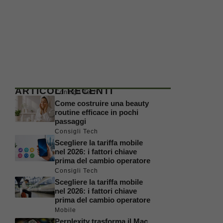
ARTICOLI RECENTI
Consigli Tech
Come costruire una beauty
routine efficace in pochi
passaggi
Consigli Tech
Scegliere la tariffa mobile
nel 2026: i fattori chiave
prima del cambio operatore
Consigli Tech
Scegliere la tariffa mobile
nel 2026: i fattori chiave
prima del cambio operatore
Mobile
Perplexity trasforma il Mac