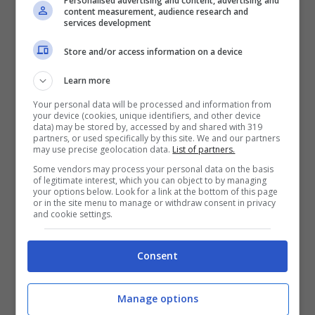
Personalised advertising and content, advertising and
Dicembre 30, 2017
content measurement, audience research and
services development
Store and/or access information on a device
Learn more
Your personal data will be processed and information from
your device (cookies, unique identifiers, and other device
data) may be stored by, accessed by and shared with 319
partners, or used specifically by this site. We and our partners
may use precise geolocation data.
List of partners.
Some vendors may process your personal data on the basis
of legitimate interest, which you can object to by managing
your options below. Look for a link at the bottom of this page
or in the site menu to manage or withdraw consent in privacy
and cookie settings.
Consent
Buon Natale 2017: GIF di auguri per
WhatsApp
Manage options
Dicembre 24, 2017