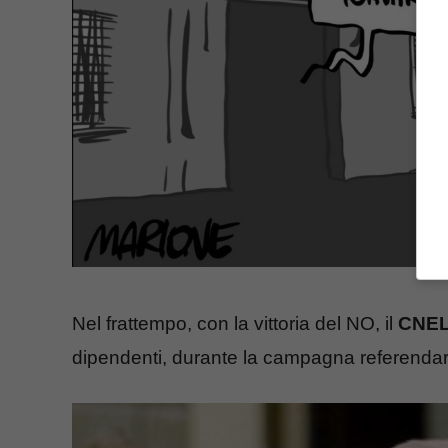
Nel frattempo, con la vittoria del NO, il
CNE
dipendenti, durante la campagna referendaria