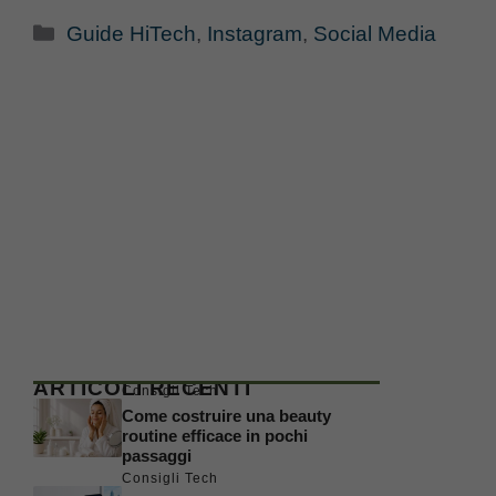
Categorie
Guide HiTech
,
Instagram
,
Social Media
ARTICOLI RECENTI
Consigli Tech
Come costruire una beauty
routine efficace in pochi
passaggi
Consigli Tech