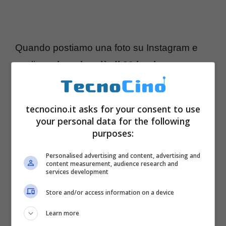
Quando postiamo una foto su Instagram e
vogliamo
inserire più di 30 hashtag
,
dobbiamo seguire attentamente questi pochi
e semplici passaggi:
tecnocino.it asks for your consent to use
your personal data for the following
– postiamo la nostra foto inserendo tutti i
purposes:
dettagli che ci interessano (quindi
Personalised advertising and content, advertising and
content measurement, audience research and
descrizione, geotag, altri utenti taggati…).
services development
L’unica cosa che assolutamente non deve
Store and/or access information on a device
essere fatta è quella di inserire
gli hashtag
Learn more
all’interno della descrizione
;