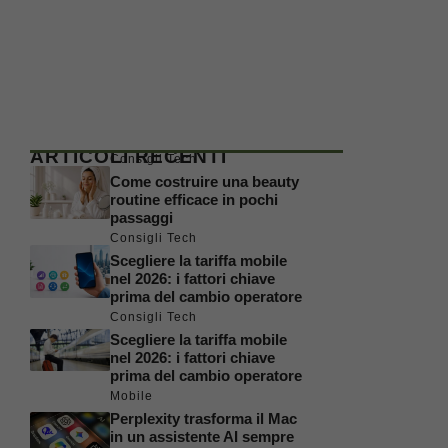
ARTICOLI RECENTI
Consigli Tech
Come costruire una beauty
routine efficace in pochi
passaggi
Consigli Tech
Scegliere la tariffa mobile
nel 2026: i fattori chiave
prima del cambio operatore
Consigli Tech
Scegliere la tariffa mobile
nel 2026: i fattori chiave
prima del cambio operatore
Mobile
Perplexity trasforma il Mac
in un assistente AI sempre