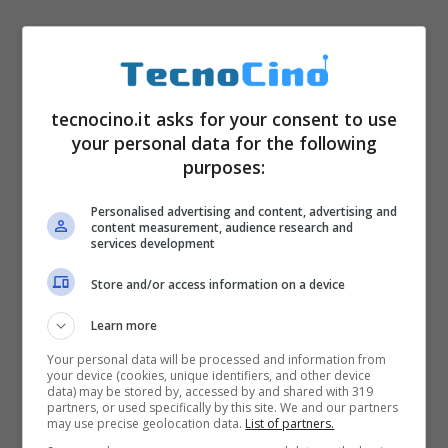
tecnocino.it asks for your consent to use
your personal data for the following
purposes:
Personalised advertising and content, advertising and
content measurement, audience research and
services development
Qualora la Micro SIM appena creata sia
Store and/or access information on a device
leggermente più grande del dovuto, è
necessario
levigare i bordi e contorno
con
Learn more
una lima da unghie. Invece, se la SIM
Your personal data will be processed and information from
your device (cookies, unique identifiers, and other device
appena realizzata non funziona, forse è
data) may be stored by, accessed by and shared with 319
partners, or used specifically by this site. We and our partners
arrivato il momento di seguire le istruzioni
may use precise geolocation data.
List of partners.