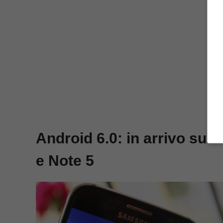
Android 6.0: in arrivo su
e Note 5