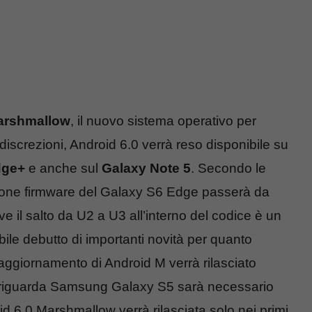
arshmallow
, il nuovo sistema operativo per
iscrezioni, Android 6.0 verrà reso disponibile su
dge+
e anche sul
Galaxy Note 5
. Secondo le
rsione firmware del Galaxy S6 Edge passerà da
alto da U2 a U3 all’interno del codice è un
bile debutto di importanti novità per quanto
 l’aggiornamento di Android M verrà rilasciato
 riguarda Samsung Galaxy S5 sarà necessario
id 6.0 Marshmallow verrà rilasciata solo nei primi