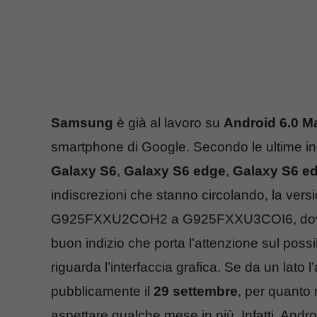
Samsung
è già al lavoro su
Android 6.0 M
smartphone di Google. Secondo le ultime ind
Galaxy S6
,
Galaxy S6 edge
,
Galaxy S6 e
indiscrezioni che stanno circolando, la ve
G925FXXU2COH2 a G925FXXU3COI6, dove il s
buon indizio che porta l’attenzione sul possi
riguarda l’interfaccia grafica. Se da un lato
pubblicamente il
29 settembre
, per quanto
aspettare qualche mese in più. Infatti, Andro