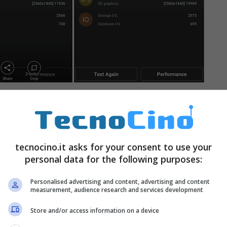
ebuttare a bordo di
Samsung Note 5
dopo che è
ma operativo di
Samsung Galaxy S6 ed S6 edge
a
tecnocino.it asks for your consent to use your
venta leggermente rivista con i dettagli bianchi al
personal data for the following purposes:
 poi l’esperienza generale con la correzione di
ria superiore. Infine,
Doze
, permessi delle app e
Personalised advertising and content, advertising and content
measurement, audience research and services development
vizi tramite lettore di impronte.
Store and/or access information on a device