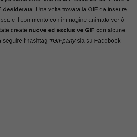
F desiderata
. Una volta trovata la GIF da inserire
i essa e il commento con immagine animata verrà
tate create
nuove ed esclusive GIF
con alcune
a seguire l’hashtag
#GIFparty
sia su Facebook