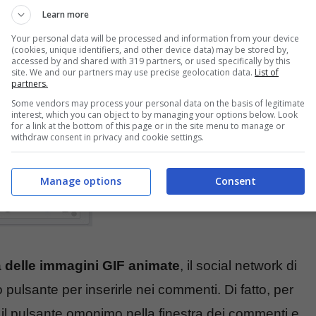
Learn more
Your personal data will be processed and information from your device
(cookies, unique identifiers, and other device data) may be stored by,
accessed by and shared with 319 partners, or used specifically by this
site. We and our partners may use precise geolocation data.
List of
partners.
Some vendors may process your personal data on the basis of legitimate
interest, which you can object to by managing your options below. Look
for a link at the bottom of this page or in the site menu to manage or
withdraw consent in privacy and cookie settings.
Manage options
Consent
ia delle immagini GIF
animate
, il social network di
pulsante per inserirle nei commenti. Di fatto, per
l pulsante omonimo nella finestra dei commenti e