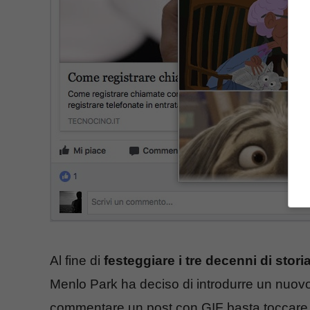
Al fine di
festeggiare i tre decenni di stor
Menlo Park ha deciso di introdurre un nuovo 
commentare un post con GIF basta toccare i