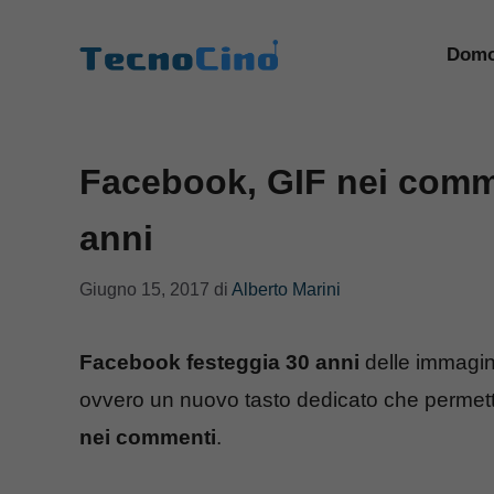
Vai
al
Domo
contenuto
Facebook, GIF nei comme
anni
Giugno 15, 2017
di
Alberto Marini
Facebook festeggia
30 anni
delle immagi
ovvero un nuovo tasto dedicato che permette
nei commenti
.