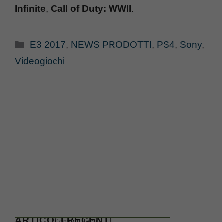
Infinite
,
Call of Duty: WWII
.
Categorie
E3 2017
,
NEWS PRODOTTI
,
PS4
,
Sony
,
Videogiochi
ARTICOLI RECENTI
Consigli Tech