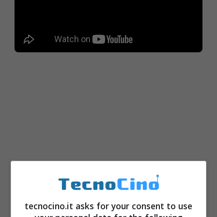
Avete amato la forte deriva narrativo-
tecnocino.it asks for your consent to use