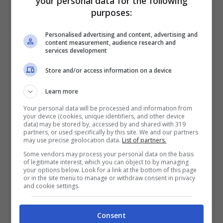
your personal data for the following
cinematografica di Heavy Rain e Beyond:
purposes:
Two Souls? Bene, eccovi allora il nuovo
Personalised advertising and content, advertising and
lavoro dei ragazzi di Quantic Dream,
Detroit:
content measurement, audience research and
services development
Become Human
, che va ad affrontare la
tematica del transumanesimo e l’etica legata
Store and/or access information on a device
alla robotica. “I robot senzienti hanno gli
Learn more
stessi diritti degli umani?”, e cose di questo
Your personal data will be processed and information from
your device (cookies, unique identifiers, and other device
tipo, insomma. Sony non ha annunciato il
data) may be stored by, accessed by and shared with 319
partners, or used specifically by this site. We and our partners
periodo di uscita.
may use precise geolocation data.
List of partners.
Some vendors may process your personal data on the basis
of legitimate interest, which you can object to by managing
Hanno ucciso l’uomo ragno? No, anzi:
your options below. Look for a link at the bottom of this page
or in the site menu to manage or withdraw consent in privacy
Spidey sembra stare benissimo in questa
and cookie settings.
sua versione esclusiva PlayStation 4 firmata
Consent
Insomniac Games, come si vede dal