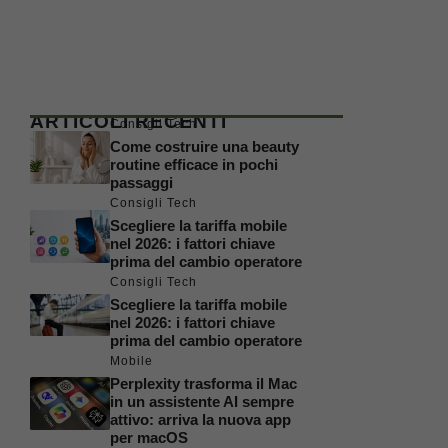
ARTICOLI RECENTI
Consigli Tech
Come costruire una beauty
routine efficace in pochi
passaggi
Consigli Tech
Scegliere la tariffa mobile
nel 2026: i fattori chiave
prima del cambio operatore
Consigli Tech
Scegliere la tariffa mobile
nel 2026: i fattori chiave
prima del cambio operatore
Mobile
Perplexity trasforma il Mac
in un assistente AI sempre
attivo: arriva la nuova app
per macOS