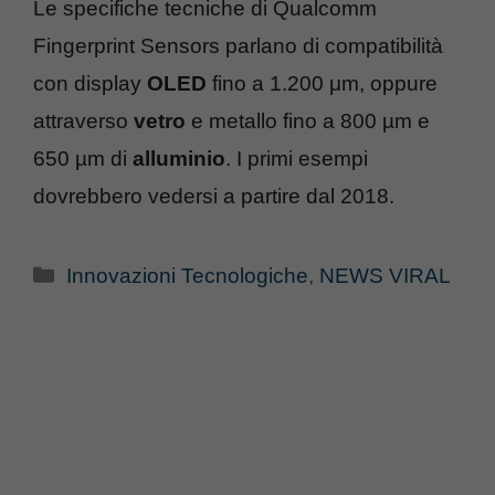
Le specifiche tecniche di Qualcomm
Fingerprint Sensors parlano di compatibilità
con display
OLED
fino a 1.200 μm, oppure
attraverso
vetro
e metallo fino a 800 µm e
650 µm di
alluminio
. I primi esempi
dovrebbero vedersi a partire dal 2018.
Categorie
Innovazioni Tecnologiche
,
NEWS VIRAL