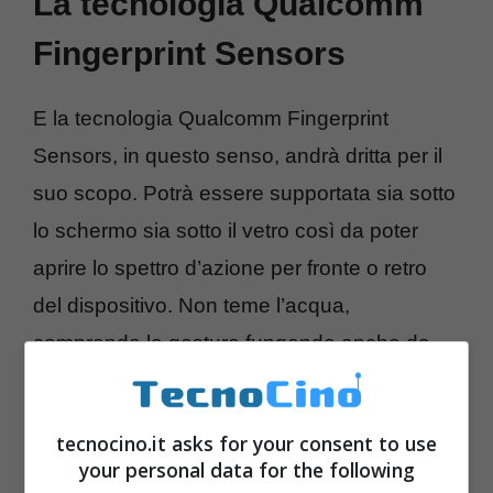
La tecnologia Qualcomm
Fingerprint Sensors
E la tecnologia Qualcomm Fingerprint
Sensors, in questo senso, andrà dritta per il
suo scopo. Potrà essere supportata sia sotto
lo schermo sia sotto il vetro così da poter
aprire lo spettro d’azione per fronte o retro
del dispositivo. Non teme l’acqua,
comprende le gesture fungendo anche da
pulsante multifunzione e può anche andare a
vedere
battito cardiaco e flusso
tecnocino.it asks for your consent to use
sanguigno
per fare da supporto anche alle
your personal data for the following
applicazioni di fitness.