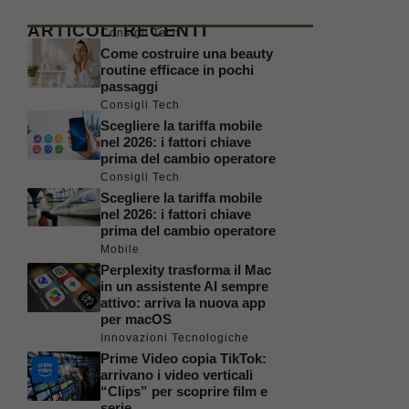
ARTICOLI RECENTI
Consigli Tech
Come costruire una beauty
routine efficace in pochi
passaggi
Consigli Tech
Scegliere la tariffa mobile
nel 2026: i fattori chiave
prima del cambio operatore
Consigli Tech
Scegliere la tariffa mobile
nel 2026: i fattori chiave
prima del cambio operatore
Mobile
Perplexity trasforma il Mac
in un assistente AI sempre
attivo: arriva la nuova app
per macOS
Innovazioni Tecnologiche
Prime Video copia TikTok:
arrivano i video verticali
“Clips” per scoprire film e
serie