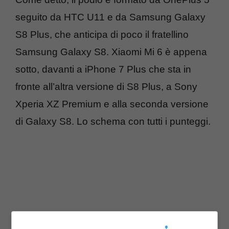
seguito da HTC U11 e da Samsung Galaxy
S8 Plus, che anticipa di poco il fratellino
Samsung Galaxy S8. Xiaomi Mi 6 è appena
sotto, davanti a iPhone 7 Plus che sta in
fronte all’altra versione di S8 Plus, a Sony
Xperia XZ Premium e alla seconda versione
di Galaxy S8. Lo schema con tutti i punteggi.