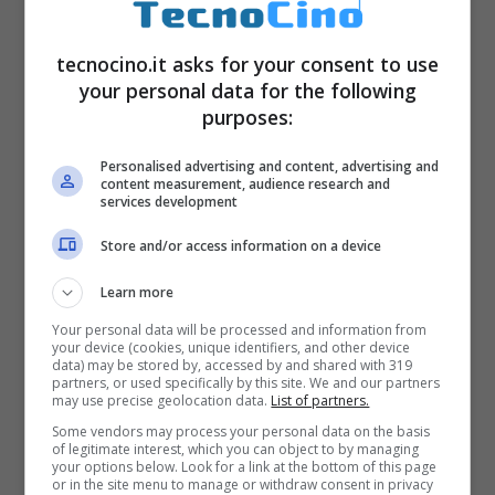
tecnocino.it asks for your consent to use
your personal data for the following
purposes:
OnePlus 5 181194
HTC U11 180100
Personalised advertising and content, advertising and
content measurement, audience research and
services development
Samsung Galaxy S8 Plus G955F
172550
Store and/or access information on a device
Samsung Galaxy S8 G950F 172329
Learn more
Xiaomi Mi 6 172262
Your personal data will be processed and information from
your device (cookies, unique identifiers, and other device
iPhone 7 Plus 170650
data) may be stored by, accessed by and shared with 319
partners, or used specifically by this site. We and our partners
Samsung Galaxy S8 Plus G9550
may use precise geolocation data.
List of partners.
170650
Some vendors may process your personal data on the basis
of legitimate interest, which you can object to by managing
Sony Xperia XZ Premium 168505
your options below. Look for a link at the bottom of this page
or in the site menu to manage or withdraw consent in privacy