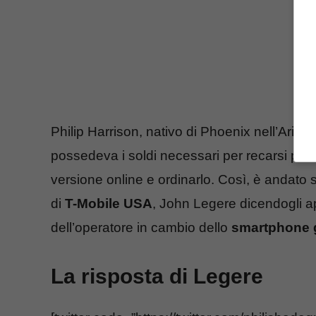
Philip Harrison, nativo di Phoenix nell’Ariz
possedeva i soldi necessari per recarsi pres
versione online e ordinarlo. Così, è andato s
di
T-Mobile USA
, John Legere dicendogli ap
dell’operatore in cambio dello
smartphone g
La risposta di Legere