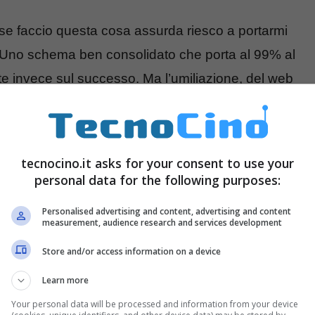
e faccio questa cosa assurda riesco a portarmi
 Uno schema ben consolidato che porta al 99% al
te invece sul successo. Ma l’umiliazione, del web
on per Mr Harrison, che è diventato eroe
tecnocino.it asks for your consent to use your
son
personal data for the following purposes:
Personalised advertising and content, advertising and content
adagrape/status/916381626220679168″]
measurement, audience research and services development
Store and/or access information on a device
Learn more
Your personal data will be processed and information from your device