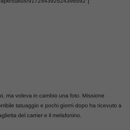
adagrape/status/917254392524398592″]
tto, ma voleva in cambio una foto. Missione
orribile tatuaggio e pochi giorni dopo ha ricevuto a
ietta del carrier e il melafonino.