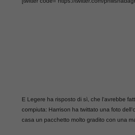
[twitter code=”https://twitter.com/philish
E Legere ha risposto di sì, che l’avrebbe fa
compiuta: Harrison ha twittato una foto dell’
casa un pacchetto molto gradito con una magl