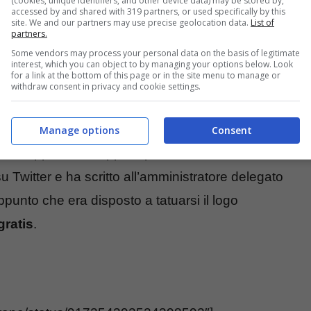
(cookies, unique identifiers, and other device data) may be stored by,
accessed by and shared with 319 partners, or used specifically by this
site. We and our partners may use precise geolocation data.
List of
partners.
Some vendors may process your personal data on the basis of legitimate
interest, which you can object to by managing your options below. Look
for a link at the bottom of this page or in the site menu to manage or
withdraw consent in privacy and cookie settings.
ona, voleva tanto il nuovo iPhone 8, ma non
Manage options
Consent
so l’Apple Store oppure per visitare la sua
u Twitter e ha scritto all’amministratore delegato
punto che era disposto a tatuarsi il logo
ratis
.