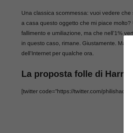
Una classica scommessa: vuoi vedere che s
a casa questo oggetto che mi piace molto?
fallimento e umiliazione, ma che nell’1% ver
in questo caso, rimane. Giustamente. Ma bu
dell’Internet per qualche ora.
La proposta folle di Harri
[twitter code=”https://twitter.com/philish