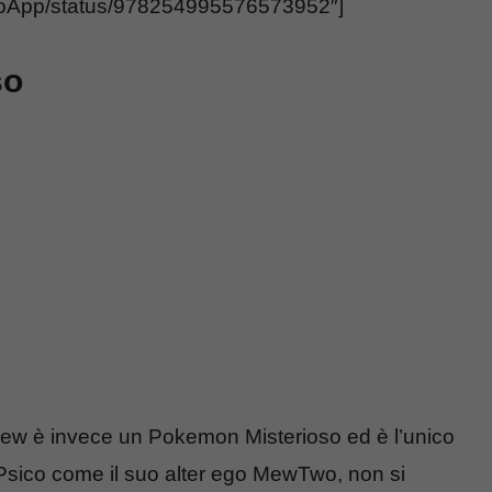
onGoApp/status/978254995576573952″]
so
ew è invece un Pokemon Misterioso ed è l’unico
o Psico come il suo alter ego MewTwo, non si