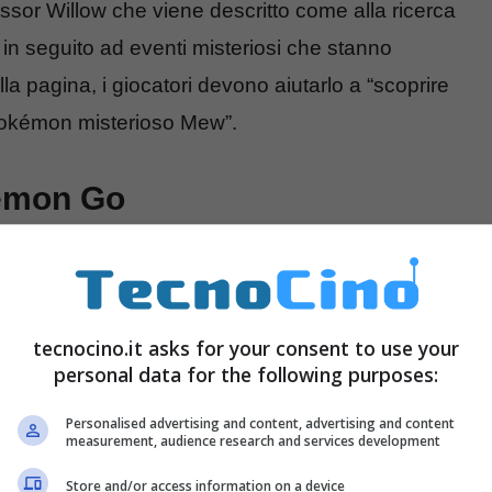
ssor Willow che viene descritto come alla ricerca
i in seguito ad eventi misteriosi che stanno
a pagina, i giocatori devono aiutarlo a “scoprire
 Pokémon misterioso Mew”.
kemon Go
e master del gioco, Pokemon Go si appresta a
compiti che vengono assegnati proprio dal
io, ma il sospetto più che fondato è quello che si
tecnocino.it asks for your consent to use your
personal data for the following purposes:
mon così come di raccogliere specifici oggetti e
Personalised advertising and content, advertising and content
measurement, audience research and services development
Store and/or access information on a device