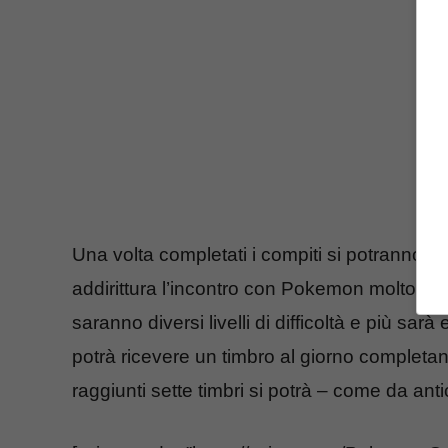
Una volta completati i compiti si potranno
addirittura l’incontro con Pokemon molto rar
saranno diversi livelli di difficoltà e più sa
potrà ricevere un timbro al giorno complet
raggiunti sette timbri si potrà – come da a