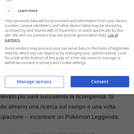
Learn more
Your personal data will be processed and information from your device
(cookies, unique identifiers, and other device data) may be stored by,
accessed by and shared with 319 partners, or used specifically by this
site. We and our partners may use precise geolocation data.
List of
partners.
Some vendors may process your personal data on the basis of legitimate
interest, which you can object to by managing your options below. Look
for a link at the bottom of this page or in the site menu to manage or
withdraw consent in privacy and cookie settings.
 ottenere ricompense anche molto preziose come
Manage options
Consent
i come i leggendari e il misterioso Mew. Ci
rà elevato più sarà succulenta la ricompensa. Si
ando almeno una ricerca sul campo e una volta
nticipazione – incontrare un Pokémon Leggenda.