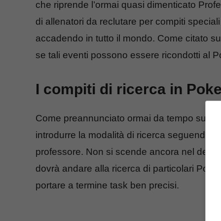
che riprende l’ormai quasi dimenticato Profe
di allenatori da reclutare per compiti special
accadendo in tutto il mondo. Come citato sull
se tali eventi possono essere ricondotti al
I compiti di ricerca in Po
Come preannunciato ormai da tempo sul fil
introdurre la modalità di ricerca seguendo 
professore. Non si scende ancora nel dettagl
dovrà andare alla ricerca di particolari Poke
portare a termine task ben precisi.