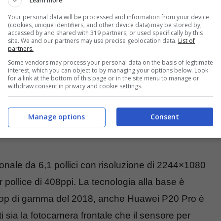
Learn more
Your personal data will be processed and information from your device
(cookies, unique identifiers, and other device data) may be stored by,
accessed by and shared with 319 partners, or used specifically by this
site. We and our partners may use precise geolocation data.
List of
partners.
Some vendors may process your personal data on the basis of legitimate
interest, which you can object to by managing your options below. Look
for a link at the bottom of this page or in the site menu to manage or
withdraw consent in privacy and cookie settings.
.28 pollici con rapporto 19:9, risoluzione pari a
Manage options
Consent
 di 402 ppi, tecnologia AMOLED, supporto sRGB e
s 5.
ale da 6,1 pollici con risoluzione di 2244×1080
r pollice di 408ppi. La tecnologia alla base è
top di gamma del 2018, anche Huawei P20 Pro è
 sia la fotocamera frontale che il sensore per