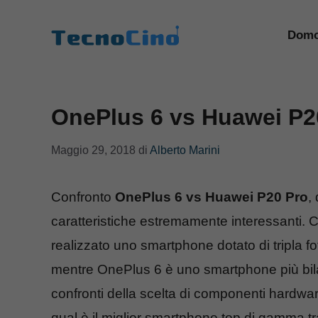
Vai
al
Domo
contenuto
OnePlus 6 vs Huawei P20
Maggio 29, 2018
di
Alberto Marini
Confronto
OnePlus 6 vs Huawei P20 Pro
,
caratteristiche estremamente interessanti. 
realizzato uno smartphone dotato di tripla f
mentre OnePlus 6 è uno smartphone più bila
confronti della scelta di componenti hardwar
qual è il miglior smartphone top di gamma 