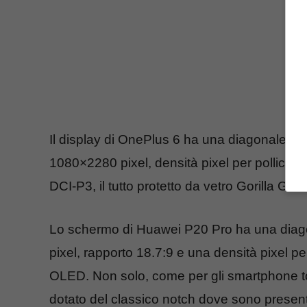
Il display di OnePlus 6 ha una diagonale da 6
1080×2280 pixel, densità pixel per pollice
DCI-P3, il tutto protetto da vetro Gorilla Glas
Lo schermo di Huawei P20 Pro ha una diagon
pixel, rapporto 18.7:9 e una densità pixel pe
OLED. Non solo, come per gli smartphone 
dotato del classico notch dove sono presenti