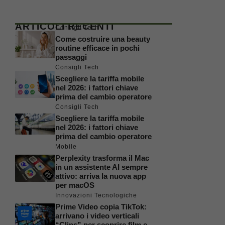
ARTICOLI RECENTI
Consigli Tech
Come costruire una beauty
routine efficace in pochi
passaggi
Consigli Tech
Scegliere la tariffa mobile
nel 2026: i fattori chiave
prima del cambio operatore
Consigli Tech
Scegliere la tariffa mobile
nel 2026: i fattori chiave
prima del cambio operatore
Mobile
Perplexity trasforma il Mac
in un assistente AI sempre
attivo: arriva la nuova app
per macOS
Innovazioni Tecnologiche
Prime Video copia TikTok:
arrivano i video verticali
“Clips” per scoprire film e