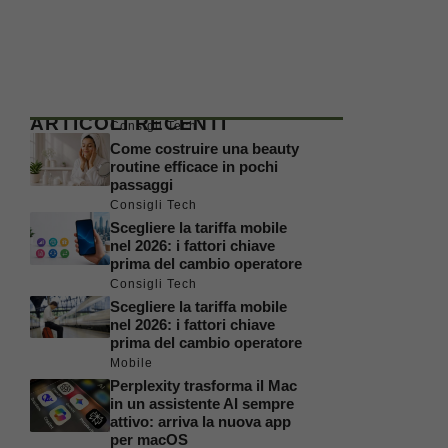
ARTICOLI RECENTI
Consigli Tech
Come costruire una beauty
routine efficace in pochi
passaggi
Consigli Tech
Scegliere la tariffa mobile
nel 2026: i fattori chiave
prima del cambio operatore
Consigli Tech
Scegliere la tariffa mobile
nel 2026: i fattori chiave
prima del cambio operatore
Mobile
Perplexity trasforma il Mac
in un assistente AI sempre
attivo: arriva la nuova app
per macOS