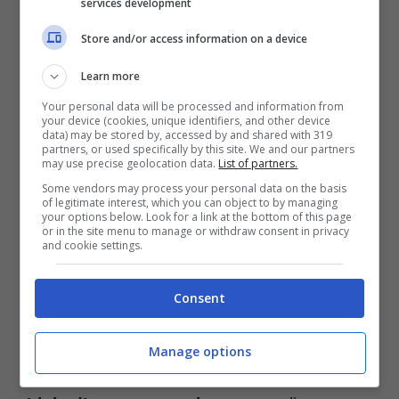
services development
Store and/or access information on a device
Learn more
Your personal data will be processed and information from
your device (cookies, unique identifiers, and other device
data) may be stored by, accessed by and shared with 319
partners, or used specifically by this site. We and our partners
may use precise geolocation data.
List of partners.
Some vendors may process your personal data on the basis
of legitimate interest, which you can object to by managing
your options below. Look for a link at the bottom of this page
or in the site menu to manage or withdraw consent in privacy
and cookie settings.
Consent
Come trovare lavoro subito con LinkedIn – Credit:
fabrizioracca_ (tiktok) – (tecnocino.it)
Manage options
Molte persone non conoscono
i segreti di