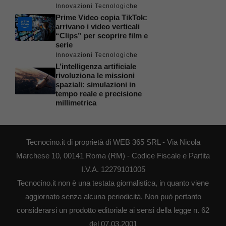
Innovazioni Tecnologiche
Prime Video copia TikTok:
arrivano i video verticali
“Clips” per scoprire film e
serie
Innovazioni Tecnologiche
L’intelligenza artificiale
rivoluziona le missioni
spaziali: simulazioni in
tempo reale e precisione
millimetrica
Tecnocino.it di proprietà di WEB 365 SRL - Via Nicola
Marchese 10, 00141 Roma (RM) - Codice Fiscale e Partita
I.V.A. 12279101005
Tecnocino.it non è una testata giornalistica, in quanto viene
aggiornato senza alcuna periodicità. Non può pertanto
considerarsi un prodotto editoriale ai sensi della legge n. 62
del 07.03.2001