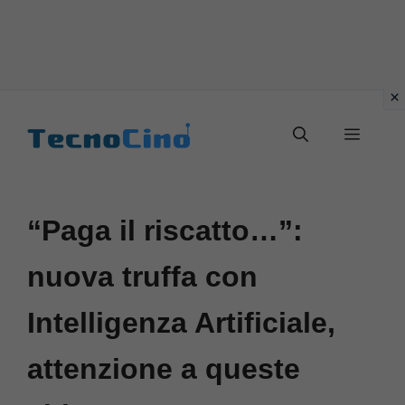
Vai
al
Menu
contenuto
“Paga il riscatto…”:
nuova truffa con
Intelligenza Artificiale,
attenzione a queste