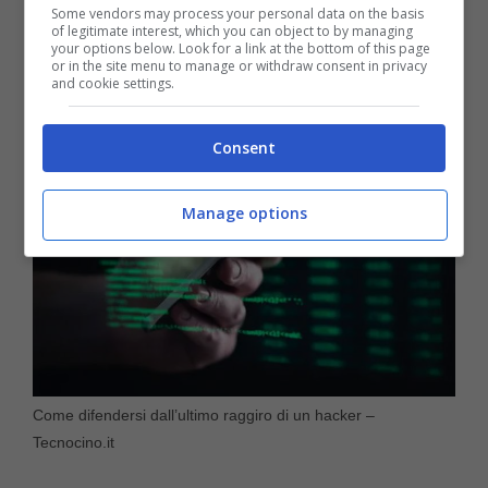
Some vendors may process your personal data on the basis
telefonata da un numero sconosciuto mentre
of legitimate interest, which you can object to by managing
your options below. Look for a link at the bottom of this page
andava in palestra.
or in the site menu to manage or withdraw consent in privacy
and cookie settings.
Consent
Manage options
Come difendersi dall’ultimo raggiro di un hacker –
Tecnocino.it