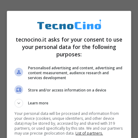
tecnocino.it asks for your consent to use
L’utente che su TikTok ha spiegato il raggiro
your personal data for the following
si chiama Trevor ed
ha raccontato la sua
purposes:
esperienza
in un video che ha raggiunto in
Personalised advertising and content, advertising and
pochi giorni le tre milioni di visualizzazioni.
content measurement, audience research and
services development
Attraverso questa testimonianza, Trevor ha
Store and/or access information on a device
cercato di mettere in guardia i suoi followers
Learn more
e non rivelando come con l’evolversi della
Your personal data will be processed and information from
tecnologia sia sempre
più difficile
your device (cookies, unique identifiers, and other device
data) may be stored by, accessed by and shared with 319
riconoscere questo tipo di raggiri
. Trevor
partners, or used specifically by this site. We and our partners
may use precise geolocation data.
List of partners.
ha quindi rivelato di aver ricevuto una