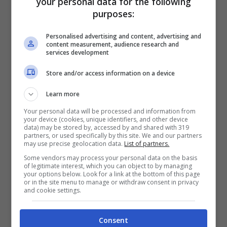
your personal data for the following
purposes:
Personalised advertising and content, advertising and
content measurement, audience research and
services development
Store and/or access information on a device
Learn more
Your personal data will be processed and information from
your device (cookies, unique identifiers, and other device
data) may be stored by, accessed by and shared with 319
partners, or used specifically by this site. We and our partners
may use precise geolocation data.
List of partners.
Some vendors may process your personal data on the basis
La PlayStation 4 tende a surriscaldarsi – tecnocino.it
of legitimate interest, which you can object to by managing
your options below. Look for a link at the bottom of this page
or in the site menu to manage or withdraw consent in privacy
and cookie settings.
Quando la console si surriscalda, nel
migliore dei casi andrà in
blocco e si
Consent