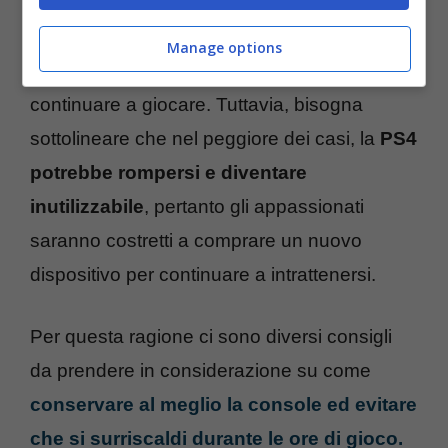
spegnerà da sola
, quindi in questi casi
bisognerà solo aspettare che la temperature
Manage options
si abbassi per accenderla di nuovo e
continuare a giocare. Tuttavia, bisogna
sottolineare che nel peggiore dei casi, la
PS4
potrebbe rompersi e diventare
inutilizzabile
, pertanto gli appassionati
saranno costretti a comprare un nuovo
dispositivo per continuare a intrattenersi.
Per questa ragione ci sono diversi consigli
da prendere in considerazione su come
conservare al meglio la console ed evitare
che si surriscaldi durante le ore di gioco.