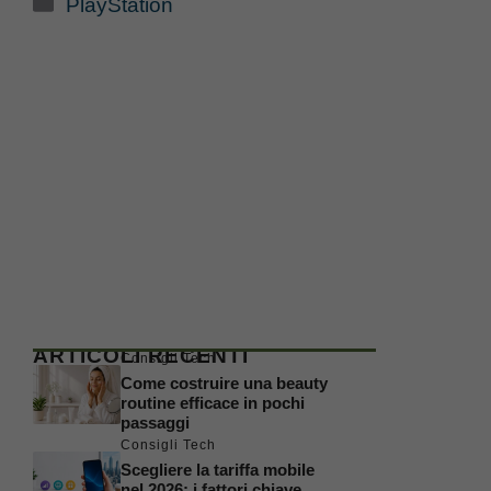
Categorie
PlayStation
ARTICOLI RECENTI
Consigli Tech
Come costruire una beauty
routine efficace in pochi
passaggi
Consigli Tech
Scegliere la tariffa mobile
nel 2026: i fattori chiave