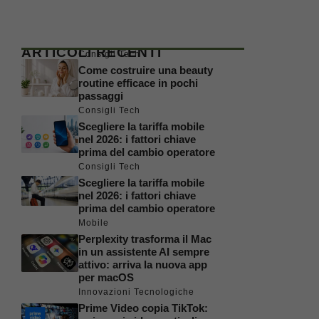
ARTICOLI RECENTI
Consigli Tech
Come costruire una beauty
routine efficace in pochi
passaggi
Consigli Tech
Scegliere la tariffa mobile
nel 2026: i fattori chiave
prima del cambio operatore
Consigli Tech
Scegliere la tariffa mobile
nel 2026: i fattori chiave
prima del cambio operatore
Mobile
Perplexity trasforma il Mac
in un assistente AI sempre
attivo: arriva la nuova app
per macOS
Innovazioni Tecnologiche
Prime Video copia TikTok: