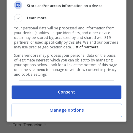
azione, basta accedere alla sezione “Ultimi
Store and/or access information on a device
Bonifici” nella schermata relativa al proprio
Learn more
conto corrente e premere su “Annulla”.
Your personal data will be processed and information from
your device (cookies, unique identifiers, and other device
data) may be stored by, accessed by and shared with 319
partners, or used specifically by this site. We and our partners
may use precise geolocation data.
List of partners.
Some vendors may process your personal data on the basis
of legitimate interest, which you can object to by managing
your options below. Look for a link at the bottom of this page
or in the site menu to manage or withdraw consent in privacy
and cookie settings.
Consent
Manage options
La tempestività è fondamentale in caso di bonifico sbagliato
– Foto: Tecnocino.it