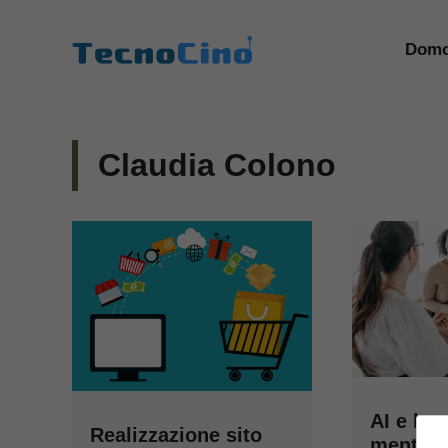
Vai
al
Domo
contenuto
Claudia Colono
AI e be
Realizzazione sito
mentale