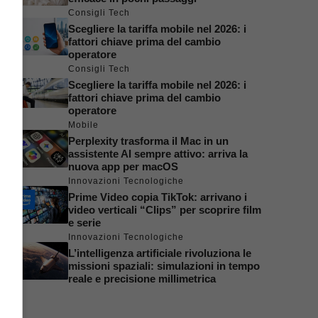
Consigli Tech
Scegliere la tariffa mobile nel 2026: i
fattori chiave prima del cambio
operatore
Consigli Tech
Scegliere la tariffa mobile nel 2026: i
fattori chiave prima del cambio
operatore
Mobile
Perplexity trasforma il Mac in un
assistente AI sempre attivo: arriva la
nuova app per macOS
Innovazioni Tecnologiche
Prime Video copia TikTok: arrivano i
video verticali “Clips” per scoprire film
e serie
Innovazioni Tecnologiche
L’intelligenza artificiale rivoluziona le
missioni spaziali: simulazioni in tempo
reale e precisione millimetrica