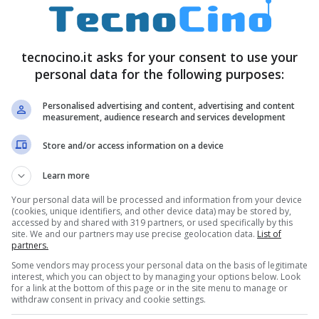
TIM
la psicologia
Agosto 6, 2024
Dicembre 20, 2024
tecnocino.it asks for your consent to use your
personal data for the following purposes:
Personalised advertising and content, advertising and content
measurement, audience research and services development
Store and/or access information on a device
Learn more
Your personal data will be processed and information from your device
(cookies, unique identifiers, and other device data) may be stored by,
accessed by and shared with 319 partners, or used specifically by this
site. We and our partners may use precise geolocation data.
List of
partners.
Some vendors may process your personal data on the basis of legitimate
Speed test: cosa
interest, which you can object to by managing your options below. Look
come al
sono e quali
for a link at the bottom of this page or in the site menu to manage or
withdraw consent in privacy and cookie settings.
i consigli
informazioni
celta del