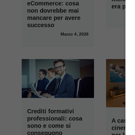
eCommerce: cosa
era per 
non dovrebbe mai
mancare per avere
successo
Marzo 4, 2026
Crediti formativi
professionali: cosa
A casa 
sono e come si
cinema: 
conseguono
per la s