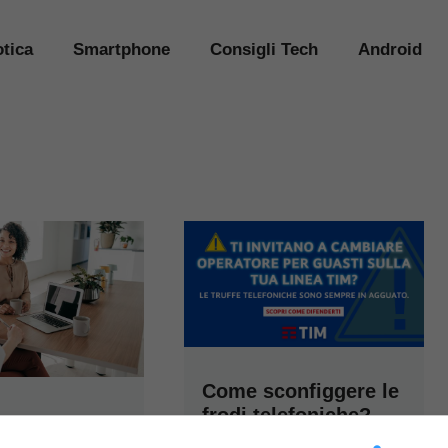
tica
Smartphone
Consigli Tech
Android
Come sconfiggere le
frodi telefoniche?
nessere
Segnala i tentativi a
: una nuova