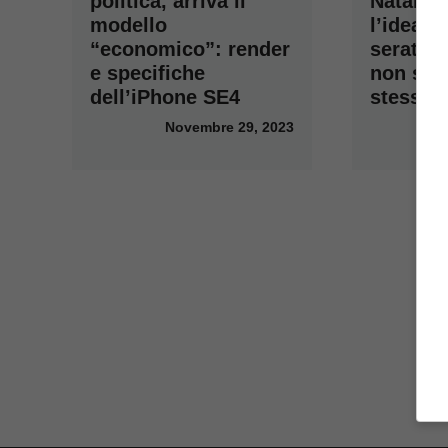
politica, arriva il
Natale?
modello
l’idea pe
“economico”: render
serate 
e specifiche
non sar
dell’iPhone SE4
stesse
Novembre 29, 2023