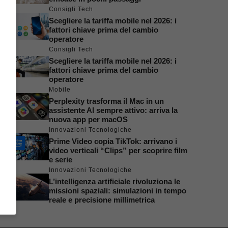
Consigli Tech
Scegliere la tariffa mobile nel 2026: i
fattori chiave prima del cambio
operatore
Consigli Tech
Scegliere la tariffa mobile nel 2026: i
fattori chiave prima del cambio
operatore
Mobile
Perplexity trasforma il Mac in un
assistente AI sempre attivo: arriva la
nuova app per macOS
Innovazioni Tecnologiche
Prime Video copia TikTok: arrivano i
video verticali “Clips” per scoprire film
e serie
Innovazioni Tecnologiche
L’intelligenza artificiale rivoluziona le
missioni spaziali: simulazioni in tempo
reale e precisione millimetrica