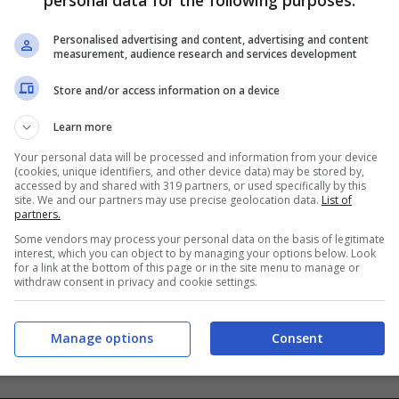
personal data for the following purposes:
 Questa è
rfetta: le
Personalised advertising and content, advertising and content
cinema a casa
measurement, audience research and services development
anno più le
Store and/or access information on a device
Novembre 28, 2023
Learn more
Your personal data will be processed and information from your device
(cookies, unique identifiers, and other device data) may be stored by,
accessed by and shared with 319 partners, or used specifically by this
site. We and our partners may use precise geolocation data.
List of
partners.
Some vendors may process your personal data on the basis of legitimate
interest, which you can object to by managing your options below. Look
for a link at the bottom of this page or in the site menu to manage or
withdraw consent in privacy and cookie settings.
Manage options
Consent