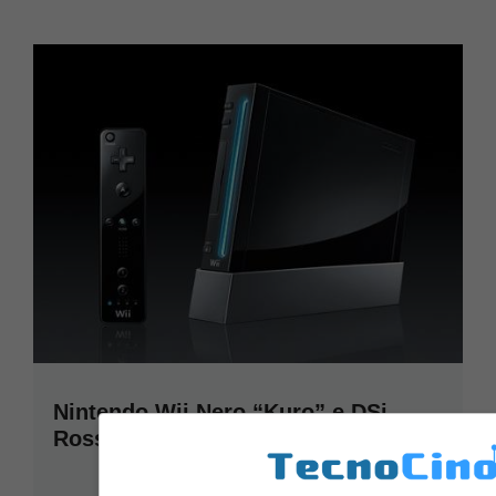
Nintendo Wii Nero “Kuro” e DSi
Rosso
Giugno 5, 2009