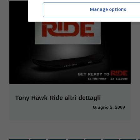
Manage options
Tony Hawk Ride altri dettagli
Giugno 2, 2009