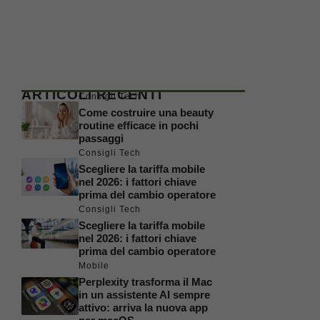
ARTICOLI RECENTI
Consigli Tech
Come costruire una beauty
routine efficace in pochi
passaggi
Consigli Tech
Scegliere la tariffa mobile
nel 2026: i fattori chiave
prima del cambio operatore
Consigli Tech
Scegliere la tariffa mobile
nel 2026: i fattori chiave
prima del cambio operatore
Mobile
Perplexity trasforma il Mac
in un assistente AI sempre
attivo: arriva la nuova app