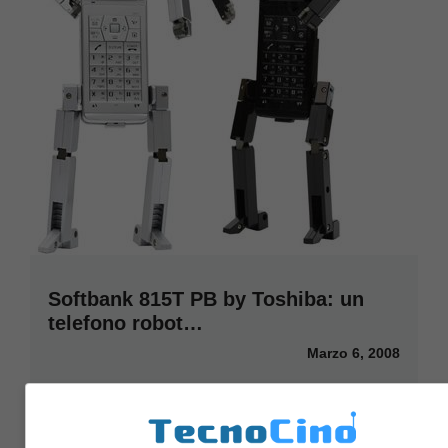
Softbank 815T PB by Toshiba: un
telefono robot…
Marzo 6, 2008