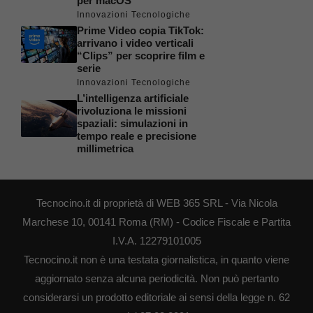
per macOS
Innovazioni Tecnologiche
Prime Video copia TikTok:
arrivano i video verticali
“Clips” per scoprire film e
serie
Innovazioni Tecnologiche
L’intelligenza artificiale
rivoluziona le missioni
spaziali: simulazioni in
tempo reale e precisione
millimetrica
Tecnocino.it di proprietà di WEB 365 SRL - Via Nicola
Marchese 10, 00141 Roma (RM) - Codice Fiscale e Partita
I.V.A. 12279101005
Tecnocino.it non è una testata giornalistica, in quanto viene
aggiornato senza alcuna periodicità. Non può pertanto
considerarsi un prodotto editoriale ai sensi della legge n. 62