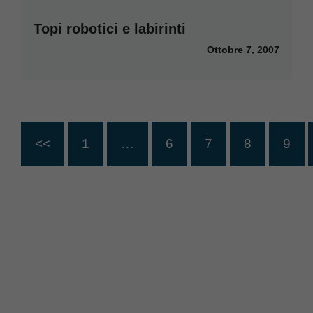
Topi robotici e labirinti
Ottobre 7, 2007
<<
1
…
6
7
8
9