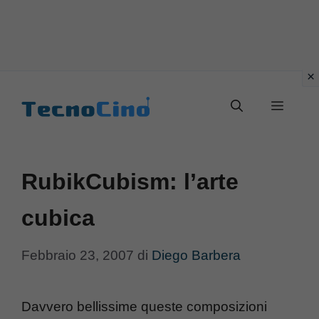
Vai
al
Menu
contenuto
RubikCubism: l’arte
cubica
Febbraio 23, 2007
di
Diego Barbera
Davvero bellissime queste composizioni