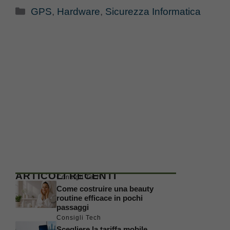
Categorie
GPS
,
Hardware
,
Sicurezza Informatica
ARTICOLI RECENTI
Consigli Tech
Come costruire una beauty
routine efficace in pochi
passaggi
Consigli Tech
Scegliere la tariffa mobile