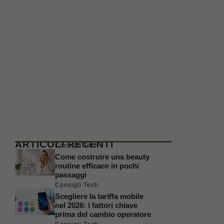
ARTICOLI RECENTI
Consigli Tech
Come costruire una beauty
routine efficace in pochi
passaggi
Consigli Tech
Scegliere la tariffa mobile
nel 2026: i fattori chiave
prima del cambio operatore