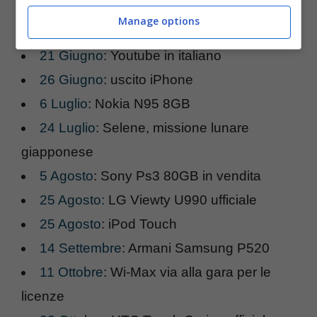
Jobs
Manage options
6 Giugno
: ufficiale HTC Touch
21 Giugno
: Youtube in italiano
26 Giugno
: uscito iPhone
6 Luglio
: Nokia N95 8GB
24 Luglio
: Selene, missione lunare
giapponese
5 Agosto
: Sony Ps3 80GB in vendita
25 Agosto:
LG Viewty U990 ufficiale
25 Agosto
: iPod Touch
14 Settembre
: Armani Samsung P520
11 Ottobre
: Wi-Max via alla gara per le
licenze