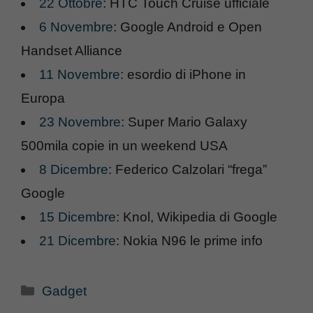
22 Ottobre
: HTC Touch Cruise ufficiale
6 Novembre
: Google Android e Open
Handset Alliance
11 Novembre
: esordio di iPhone in
Europa
23 Novembre
: Super Mario Galaxy
500mila copie in un weekend USA
8 Dicembre
: Federico Calzolari “frega”
Google
15 Dicembre
: Knol, Wikipedia di Google
21 Dicembre
: Nokia N96 le prime info
Categorie
Gadget