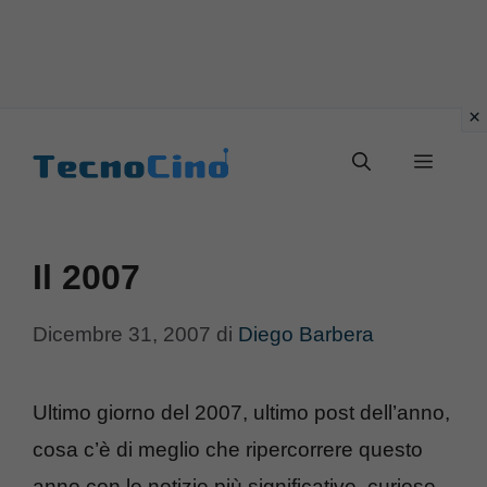
Vai
al
Menu
contenuto
Il 2007
Dicembre 31, 2007
di
Diego Barbera
Ultimo giorno del 2007, ultimo post dell’anno,
cosa c’è di meglio che ripercorrere questo
anno con le notizie più significative, curiose,