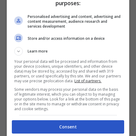
purposes:
bellissimo
26 Aprile
: qual è il primo oggetto venduto
Personalised advertising and content, advertising and
content measurement, audience research and
su eBay?
services development
1 Maggio
: Barbie Girl il fenomeno del
Store and/or access information on a device
Natale
Learn more
8 Maggio
: Nokia 1100 venduti 200 milioni
Your personal data will be processed and information from
your device (cookies, unique identifiers, and other device
di esemplari
data) may be stored by, accessed by and shared with 319
partners, or used specifically by this site. We and our partners
11 Maggio
: Nokia N81 e Nokia N82 le
may use precise geolocation data.
List of partners.
prime indiscrezioni
Some vendors may process your personal data on the basis
of legitimate interest, which you can object to by managing
16 Maggio
: Twirling Tower genera energia
your options below. Look for a link at the bottom of this page
or in the site menu to manage or withdraw consent in privacy
per sè e altre 10
and cookie settings.
30 Maggio
: Microsoft Surface
Consent
31 Maggio
: incontro tra Bill Gates e Steve