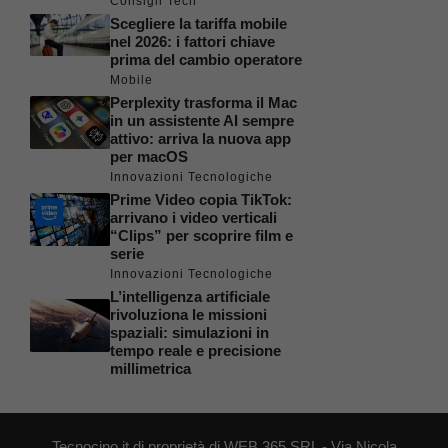
Consigli Tech
Scegliere la tariffa mobile
nel 2026: i fattori chiave
prima del cambio operatore
Mobile
Perplexity trasforma il Mac
in un assistente AI sempre
attivo: arriva la nuova app
per macOS
Innovazioni Tecnologiche
Prime Video copia TikTok:
arrivano i video verticali
“Clips” per scoprire film e
serie
Innovazioni Tecnologiche
L’intelligenza artificiale
rivoluziona le missioni
spaziali: simulazioni in
tempo reale e precisione
millimetrica
Tecnocino.it di proprietà di WEB 365 SRL - Via Nicola