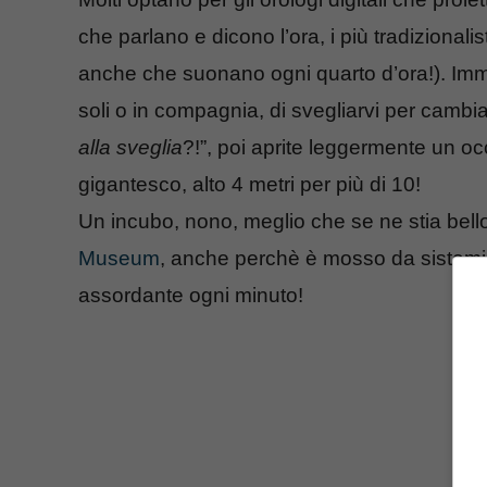
che parlano e dicono l’ora, i più tradizionali
anche che suonano ogni quarto d’ora!). Immag
soli o in compagnia, di svegliarvi per cambi
alla sveglia
?!”, poi aprite leggermente un oc
gigantesco, alto 4 metri per più di 10!
Un incubo, nono, meglio che se ne stia bello 
Museum
, anche perchè è mosso da sistem
assordante ogni minuto!