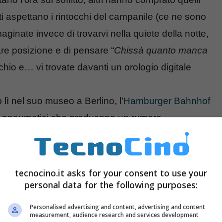
sti aspettano i rintocchi del campanile (ce ne sono
inate invece di trovarvi nella quiete della notte,
are posizione e di pensare “
Chissà quanto manca
chio e… vi trovate davanti un orologio digitale
lì nel suo museo a Berlino, l’
Hamburger Bahnhof
i pneumatici che producono un rumore
tecnocino.it asks for your consent to use your
personal data for the following purposes:
Personalised advertising and content, advertising and content
measurement, audience research and services development