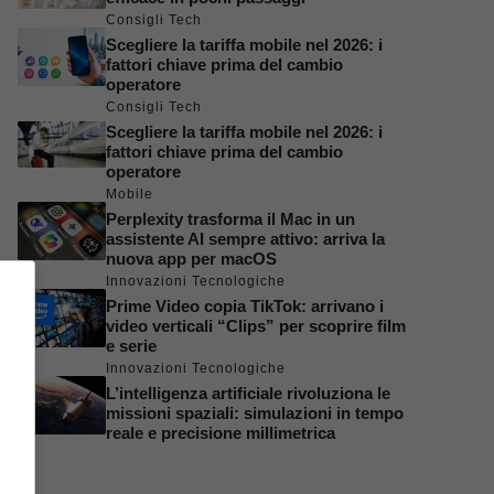
Consigli Tech
Scegliere la tariffa mobile nel 2026: i
fattori chiave prima del cambio
operatore
Consigli Tech
Scegliere la tariffa mobile nel 2026: i
fattori chiave prima del cambio
operatore
Mobile
Perplexity trasforma il Mac in un
assistente AI sempre attivo: arriva la
nuova app per macOS
Innovazioni Tecnologiche
Prime Video copia TikTok: arrivano i
video verticali “Clips” per scoprire film
e serie
Innovazioni Tecnologiche
L’intelligenza artificiale rivoluziona le
missioni spaziali: simulazioni in tempo
reale e precisione millimetrica