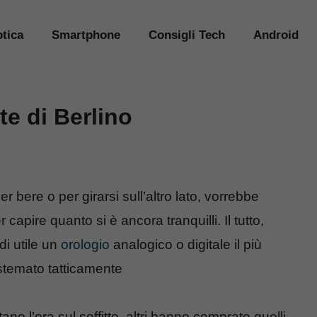
tica
Smartphone
Consigli Tech
Android
te di Berlino
r bere o per girarsi sull’altro lato, vorrebbe
capire quanto si è ancora tranquilli. Il tutto,
di utile un
orologio
analogico o digitale il più
istemato tatticamente
tano l’ora sul soffitto, altri hanno comprato quelli