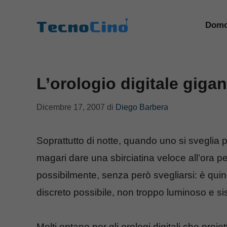
Vai
al
Domo
contenuto
L’orologio digitale gigan
Dicembre 17, 2007
di
Diego Barbera
Soprattutto di notte, quando uno si sveglia pe
magari dare una sbirciatina veloce all’ora per 
possibilmente, senza però svegliarsi: è quin
discreto possibile, non troppo luminoso e s
Molti optano per gli orologi digitali che proiet