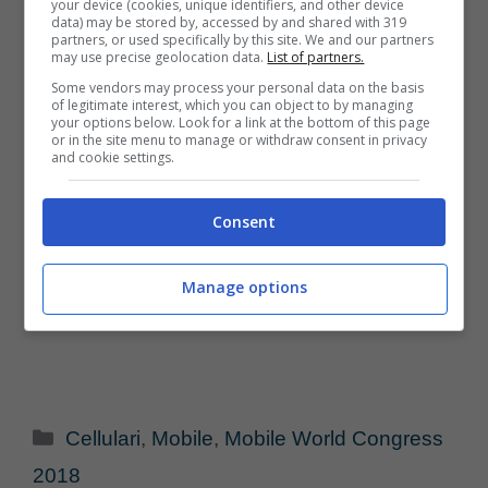
your device (cookies, unique identifiers, and other device
data) may be stored by, accessed by and shared with 319
partners, or used specifically by this site. We and our partners
may use precise geolocation data.
List of partners.
Some vendors may process your personal data on the basis
of legitimate interest, which you can object to by managing
your options below. Look for a link at the bottom of this page
or in the site menu to manage or withdraw consent in privacy
and cookie settings.
Consent
Manage options
Categorie
Cellulari
,
Mobile
,
Mobile World Congress
2018