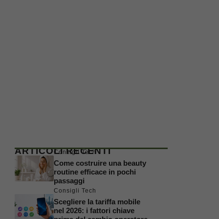
ARTICOLI RECENTI
Consigli Tech
Come costruire una beauty
routine efficace in pochi
passaggi
Consigli Tech
Scegliere la tariffa mobile
nel 2026: i fattori chiave