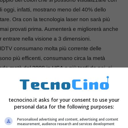
i oggi, infatti, mostrano meno del 40% dello
ptare. Ora con la tecnologia laser non sarà più
li mai provati prima. Aumenterà e migliorerà anche
er entrare nella visione a 3 dimensioni.
 HDTV consumano molta più corrente delle
sono più efficenti, consumano circa la metà
da metà del 2008 in USA e più tardi da noi, si
 i primi prezzi e altre caratteristiche tecniche
tecnocino.it asks for your consent to use your
personal data for the following purposes:
Personalised advertising and content, advertising and content
measurement, audience research and services development