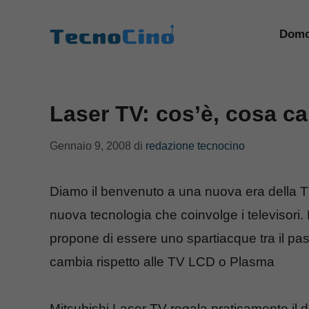
Vai
al
Domo
contenuto
Laser TV: cos’è, cosa c
Gennaio 9, 2008
di
redazione tecnocino
Diamo il benvenuto a una nuova era della T
nuova tecnologia che coinvolge i televisori.
propone di essere uno spartiacque tra il pas
cambia rispetto alle TV LCD o Plasma
Mitsubishi Laser TV regala praticamente il d