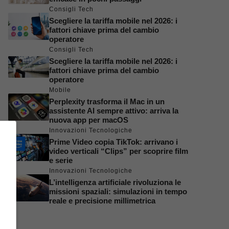
Consigli Tech
Scegliere la tariffa mobile nel 2026: i
fattori chiave prima del cambio
operatore
Consigli Tech
Scegliere la tariffa mobile nel 2026: i
fattori chiave prima del cambio
operatore
Mobile
Perplexity trasforma il Mac in un
assistente AI sempre attivo: arriva la
nuova app per macOS
Innovazioni Tecnologiche
Prime Video copia TikTok: arrivano i
video verticali “Clips” per scoprire film
e serie
Innovazioni Tecnologiche
L’intelligenza artificiale rivoluziona le
missioni spaziali: simulazioni in tempo
reale e precisione millimetrica