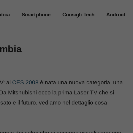
tica
Smartphone
Consigli Tech
Android
ambia
V: al
CES 2008
è nata una nuova categoria, una
 Da Mitshubishi ecco la prima Laser TV che si
sato e il futuro, vediamo nel dettaglio cosa
oppio dei colori che si possono visualizzare con