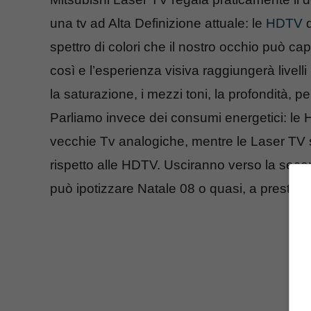
una tv ad Alta Definizione attuale: le
HDTV
d
spettro di colori che il nostro occhio può ca
così e l’esperienza visiva raggiungerà livel
la saturazione, i mezzi toni, la profondità, p
Parliamo invece dei consumi energetici: le
vecchie Tv analogiche, mentre le Laser TV 
rispetto alle HDTV. Usciranno verso la secon
può ipotizzare Natale 08 o quasi, a presto per