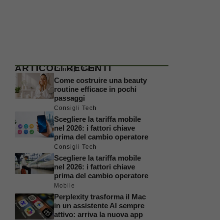
ARTICOLI RECENTI
Consigli Tech
Come costruire una beauty
routine efficace in pochi
passaggi
Consigli Tech
Scegliere la tariffa mobile
nel 2026: i fattori chiave
prima del cambio operatore
Consigli Tech
Scegliere la tariffa mobile
nel 2026: i fattori chiave
prima del cambio operatore
Mobile
Perplexity trasforma il Mac
in un assistente AI sempre
attivo: arriva la nuova app