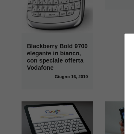
Blackberry Bold 9700
elegante in bianco,
con speciale offerta
Vodafone
Giugno 16, 2010