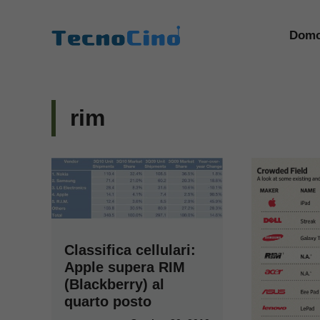
Vai
al
Domo
contenuto
rim
Classifica cellulari:
Apple supera RIM
(Blackberry) al
quarto posto