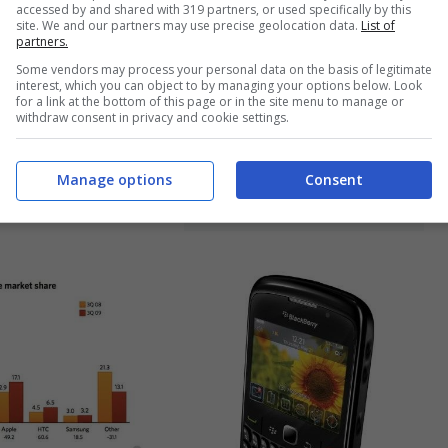
accessed by and shared with 319 partners, or used specifically by this
site. We and our partners may use precise geolocation data.
List of
partners.
Some vendors may process your personal data on the basis of legitimate
interest, which you can object to by managing your options below. Look
rry T o
for a link at the bottom of this page or in the site menu to manage or
Blackberry ferma
a, il nome
withdraw consent in privacy and cookie settings.
proiettile e salva
ider
donna
Marzo 19, 2010
Manage options
Consent
Febbraio 14, 2010