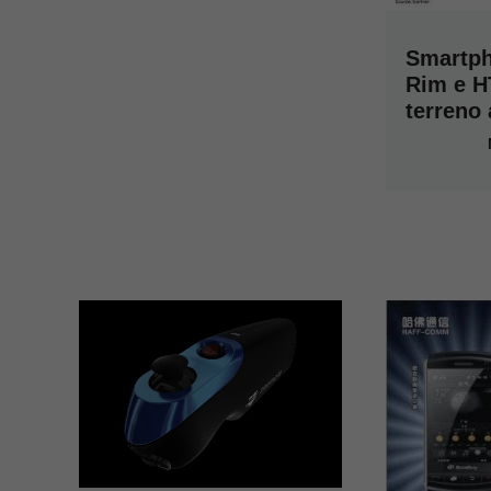
Smartph
Rim e 
terreno 