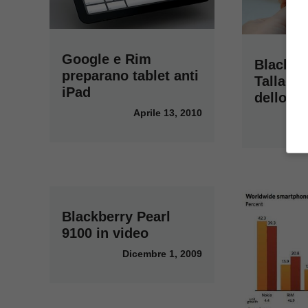
Google e Rim
Blackbe
preparano tablet anti
Talladeg
iPad
dello sl
Aprile 13, 2010
Blackberry Pearl
9100 in video
Dicembre 1, 2009