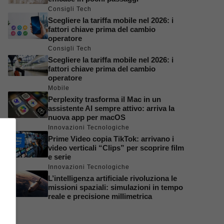
Consigli Tech
Scegliere la tariffa mobile nel 2026: i
fattori chiave prima del cambio
operatore
Consigli Tech
Scegliere la tariffa mobile nel 2026: i
fattori chiave prima del cambio
operatore
Mobile
Perplexity trasforma il Mac in un
assistente AI sempre attivo: arriva la
nuova app per macOS
Innovazioni Tecnologiche
Prime Video copia TikTok: arrivano i
video verticali “Clips” per scoprire film
e serie
Innovazioni Tecnologiche
L’intelligenza artificiale rivoluziona le
missioni spaziali: simulazioni in tempo
reale e precisione millimetrica