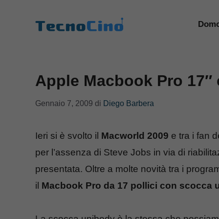
Vai
al
Domo
contenuto
Apple Macbook Pro 17″
Gennaio 7, 2009
di
Diego Barbera
Ieri si è svolto il
Macworld 2009
e tra i fan 
per l’assenza di Steve Jobs in via di riabili
presentata. Oltre a molte novità tra i program
il
Macbook Pro da 17 pollici con scocca 
La scocca unibody è la stessa che possiamo 