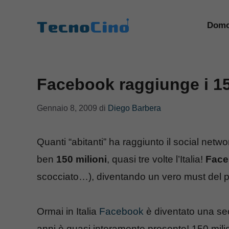
Vai
al
Domo
contenuto
Facebook raggiunge i 150 
Gennaio 8, 2009
di
Diego Barbera
Quanti “abitanti” ha raggiunto il social ne
ben
150 milioni
, quasi tre volte l’Italia!
Face
scocciato…), diventando un vero must del p
Ormai in Italia
Facebook
è diventato una se
anni è quasi interamente presente! 150 mil