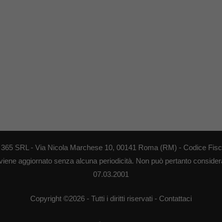
EB 365 SRL - Via Nicola Marchese 10, 00141 Roma (RM) - Codice Fisca
 viene aggiornato senza alcuna periodicità. Non può pertanto considerar
07.03.2001
Copyright ©2026 - Tutti i diritti riservati -
Contattaci