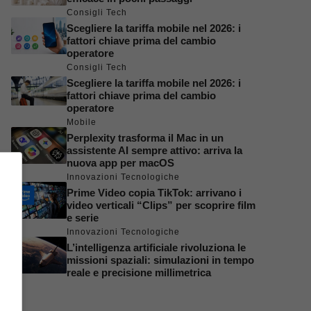
Consigli Tech
Scegliere la tariffa mobile nel 2026: i
fattori chiave prima del cambio
operatore
Consigli Tech
Scegliere la tariffa mobile nel 2026: i
fattori chiave prima del cambio
operatore
Mobile
Perplexity trasforma il Mac in un
assistente AI sempre attivo: arriva la
nuova app per macOS
Innovazioni Tecnologiche
Prime Video copia TikTok: arrivano i
video verticali “Clips” per scoprire film
e serie
Innovazioni Tecnologiche
L’intelligenza artificiale rivoluziona le
missioni spaziali: simulazioni in tempo
reale e precisione millimetrica