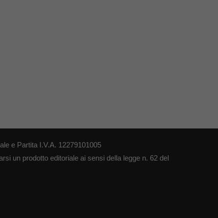
le e Partita I.V.A. 12279101005
si un prodotto editoriale ai sensi della legge n. 62 del