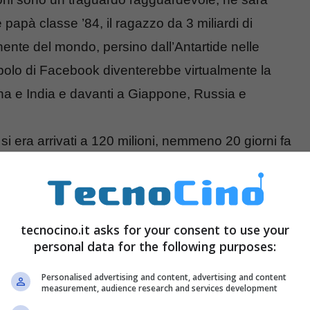
e papà classe ’84, il ragazzo da 3 miliardi di
inente del mondo, persino dall’Antartide nelle
 popolo di Facebook diventerebbe virtualmente la
ina e India e davanti a Giappone, Russia e
 si era arrivati a 120 milioni, nemmeno 20 giorni fa
i.
tecnocino.it asks for your consent to use your
personal data for the following purposes:
Personalised advertising and content, advertising and content
measurement, audience research and services development