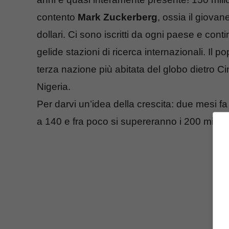
contento
Mark Zuckerberg
, ossia il giovan
dollari. Ci sono iscritti da ogni paese e cont
gelide stazioni di ricerca internazionali. Il
terza nazione più abitata del globo dietro C
Nigeria.
Per darvi un’idea della crescita: due mesi fa
a 140 e fra poco si supereranno i 200 milion