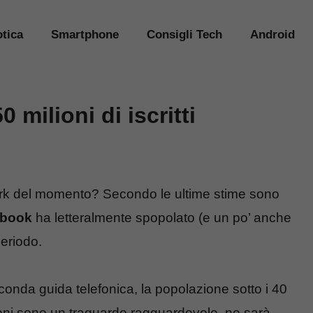
tica
Smartphone
Consigli Tech
Android
milioni di iscritti
twork del momento? Secondo le ultime stime sono
book
ha letteralmente spopolato (e un po’ anche
eriodo.
conda guida telefonica, la popolazione sotto i 40
ioni sono un traguardo ragguardevole, ne sarà