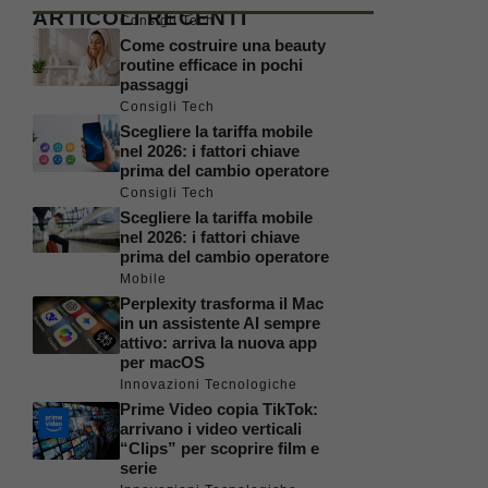
ARTICOLI RECENTI
Consigli Tech
Come costruire una beauty
routine efficace in pochi
passaggi
Consigli Tech
Scegliere la tariffa mobile
nel 2026: i fattori chiave
prima del cambio operatore
Consigli Tech
Scegliere la tariffa mobile
nel 2026: i fattori chiave
prima del cambio operatore
Mobile
Perplexity trasforma il Mac
in un assistente AI sempre
attivo: arriva la nuova app
per macOS
Innovazioni Tecnologiche
Prime Video copia TikTok:
arrivano i video verticali
“Clips” per scoprire film e
serie