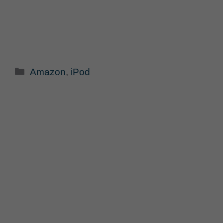
Categorie
Amazon
,
iPod