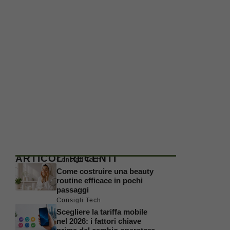
ARTICOLI RECENTI
Consigli Tech
Come costruire una beauty
routine efficace in pochi
passaggi
Consigli Tech
Scegliere la tariffa mobile
nel 2026: i fattori chiave