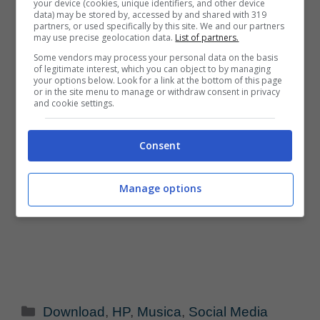
your device (cookies, unique identifiers, and other device
data) may be stored by, accessed by and shared with 319
partners, or used specifically by this site. We and our partners
may use precise geolocation data.
List of partners.
Some vendors may process your personal data on the basis
of legitimate interest, which you can object to by managing
your options below. Look for a link at the bottom of this page
or in the site menu to manage or withdraw consent in privacy
and cookie settings.
Consent
Manage options
Categorie
Download
,
HP
,
Musica
,
Social Media