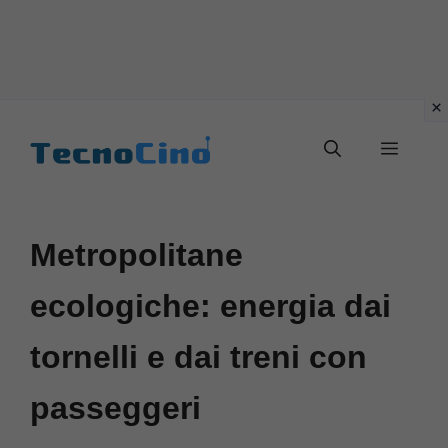
Vai
al
Menu
contenuto
Metropolitane
ecologiche: energia dai
tornelli e dai treni con
passeggeri