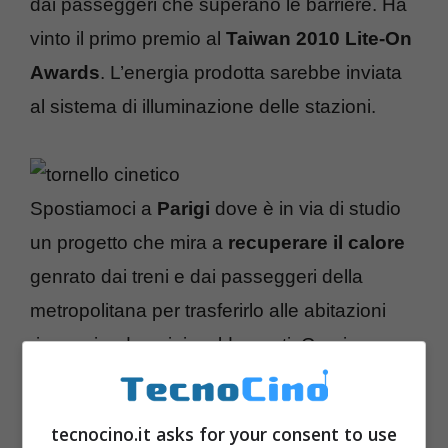
dai passeggeri che superano le barriere. Ha
vinto il primo premio al
Taiwan 2010 Lite-On
Awards
. L’energia prodotta sarebbe inviata
al sistema di illuminazione delle stazioni.
Spostiamoci a
Parigi
dove è in via di studio
un progetto che mira a
recuperare il calore
genrato dai treni e dai passeggeri della
metropolitana per trasferirlo alle abitazioni
risparmiando sui riscaldamenti. Grazie a un
sistema innovativo
di trasferimento sarebbe
possibile riscaldare almeno 17 case per ogni
tecnocino.it asks for your consent to use
stazione. Idea bizzarra, per ora