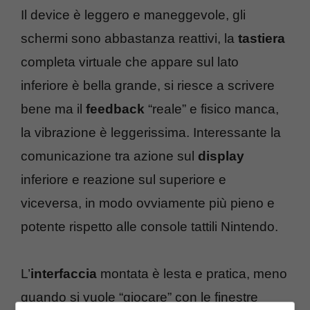
Il device è leggero e maneggevole, gli
schermi sono abbastanza reattivi, la
tastiera
completa virtuale che appare sul lato
inferiore è bella grande, si riesce a scrivere
bene ma il
feedback
“reale” e fisico manca,
la vibrazione è leggerissima. Interessante la
comunicazione tra azione sul
display
inferiore e reazione sul superiore e
viceversa, in modo ovviamente più pieno e
potente rispetto alle console tattili Nintendo.
L’
interfaccia
montata è lesta e pratica, meno
quando si vuole “giocare” con le finestre