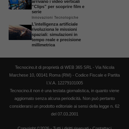
arrivano i video verticali
“Clips” per scoprire film e
serie
Innovazioni Tecnologiche
L’intelligenza artificiale
rivoluziona le missioni
spaziali: simulazioni in
tempo reale e precisione
millimetrica
Tecnocino.it di proprietà di WEB 365 SRL - Via Nicola
Marchese 10, 00141 Roma (RM) - Codice Fiscale e Partita
I.V.A. 12279101005
Tecnocino.it non è una testata giornalistica, in quanto viene
aggiornato senza alcuna periodicità. Non può pertanto
considerarsi un prodotto editoriale ai sensi della legge n. 62
del 07.03.2001
Copyright ©2026 - Tutti i diritti riservati -
Contattaci