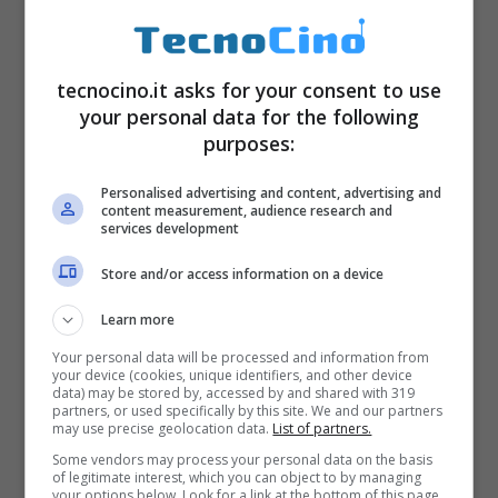
aperte per portarle in primo piano o in
secondo, è facile perdersi. Peccato per la
tecnocino.it asks for your consent to use
batteria
da sole 3 ore di autonomia. Infine il
your personal data for the following
costo: superiore ai
1000 euro
, non pochi, ne
purposes:
vale veramente la pena? La domanda
Personalised advertising and content, advertising and
galleggia, in attesa di una prova più
content measurement, audience research and
services development
approfondita.
Store and/or access information on a device
Learn more
Your personal data will be processed and information from
your device (cookies, unique identifiers, and other device
data) may be stored by, accessed by and shared with 319
partners, or used specifically by this site. We and our partners
may use precise geolocation data.
List of partners.
Some vendors may process your personal data on the basis
of legitimate interest, which you can object to by managing
your options below. Look for a link at the bottom of this page