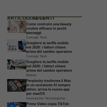
ARTICOLI RECENTI
Consigli Tech
Come costruire una beauty
routine efficace in pochi
passaggi
Consigli Tech
Scegliere la tariffa mobile
nel 2026: i fattori chiave
prima del cambio operatore
Consigli Tech
Scegliere la tariffa mobile
nel 2026: i fattori chiave
prima del cambio operatore
Mobile
Perplexity trasforma il Mac
in un assistente AI sempre
attivo: arriva la nuova app
per macOS
Innovazioni Tecnologiche
Prime Video copia TikTok: