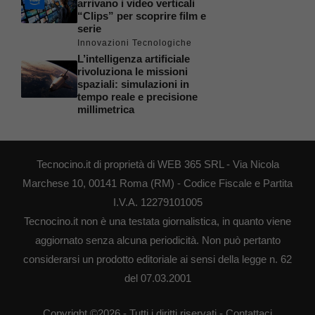
arrivano i video verticali
“Clips” per scoprire film e
serie
Innovazioni Tecnologiche
L’intelligenza artificiale
rivoluziona le missioni
spaziali: simulazioni in
tempo reale e precisione
millimetrica
Tecnocino.it di proprietà di WEB 365 SRL - Via Nicola
Marchese 10, 00141 Roma (RM) - Codice Fiscale e Partita
I.V.A. 12279101005
Tecnocino.it non è una testata giornalistica, in quanto viene
aggiornato senza alcuna periodicità. Non può pertanto
considerarsi un prodotto editoriale ai sensi della legge n. 62
del 07.03.2001
Copyright ©2026 - Tutti i diritti riservati -
Contattaci