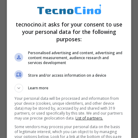
Era già chiusa in auto con lo scarico
collegato all’interno.
Salva
per pochi minuti: i
tecnocino.it asks for your consent to use
Carabinieri l’hanno riaccompagnata a casa
your personal data for the following
scoprendo la motivazione “
amorosa
” del
purposes:
gesto. Ecco tutte le
ultime novità in merito
Personalised advertising and content, advertising and
alla privacy su Facebook
content measurement, audience research and
services development
Store and/or access information on a device
Learn more
Your personal data will be processed and information from
your device (cookies, unique identifiers, and other device
data) may be stored by, accessed by and shared with 319
partners, or used specifically by this site. We and our partners
may use precise geolocation data.
List of partners.
Some vendors may process your personal data on the basis
of legitimate interest, which you can object to by managing
your options below. Look for a link at the bottom of this page