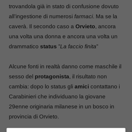
trovandola già in stato di confusione dovuto
all’ingestione di numerosi
farmaci
. Ma se la
caverà. Il secondo caso a
Orvieto
, ancora
una volta una donna e ancora una volta un
drammatico
status
”
La faccio finita
”
Alcune fonti in realtà danno come maschile il
sesso del
protagonista
, il risultato non
cambia: dopo lo status gli
amici
contattano i
Carabinieri che individuano la giovane
29enne originaria milanese in un bosco in
provincia di Orvieto.