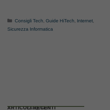
Categorie
Consigli Tech
,
Guide HiTech
,
Internet
,
Sicurezza Informatica
ARTICOLI RECENTI
Consigli Tech