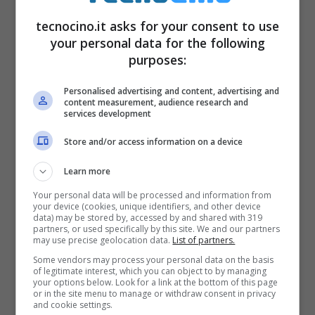
successivamente anche la
Guardia di
tecnocino.it asks for your consent to use
your personal data for the following
Finanza
cercando di portare tutte le
purposes:
informazioni
possibili
Personalised advertising and content, advertising and
content measurement, audience research and
services development
Store and/or access information on a device
Learn more
Your personal data will be processed and information from
your device (cookies, unique identifiers, and other device
data) may be stored by, accessed by and shared with 319
partners, or used specifically by this site. We and our partners
may use precise geolocation data.
List of partners.
Some vendors may process your personal data on the basis
of legitimate interest, which you can object to by managing
your options below. Look for a link at the bottom of this page
or in the site menu to manage or withdraw consent in privacy
and cookie settings.