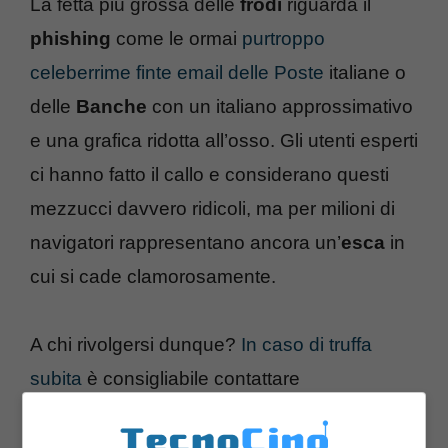
La fetta più grossa delle
frodi
riguarda il
phishing
come le ormai
purtroppo
celeberrime finte email delle Poste
italiane o
delle
Banche
con un italiano approssimativo
e una grafica ridotta all’osso. Gli utenti esperti
ci hanno fatto il callo e considerano questi
mezzucci davvero ridicoli, ma per milioni di
navigatori rappresentano ancora un’
esca
in
cui si cade clamorosamente.
A chi rivolgersi dunque?
In caso di truffa
subita
è consigliabile contattare
immediatamente la
Polizia Postale
che è
l’organo ufficiale d’assistenza,