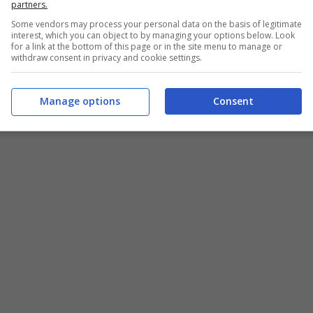
partners.
Some vendors may process your personal data on the basis of legitimate
interest, which you can object to by managing your options below. Look
for a link at the bottom of this page or in the site menu to manage or
withdraw consent in privacy and cookie settings.
Manage options
Consent