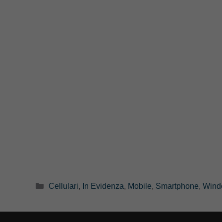
Categorie
Cellulari
,
In Evidenza
,
Mobile
,
Smartphone
,
Wind