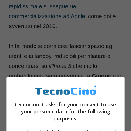
rapidissima e susseguente
commercializzazione ad Aprile
, come poi è
avvenuto nel 2010.
In tal modo si potrà così lasciar spazio agli
utenti e ai fanboy irriducibili per rifiatare e
concentrarsi su
iPhone 5
che molto
probabilmente sarà presentato a
Giugno
per
poi uscire in
commercio
verso fine estate
inizio autunno prossimo.
tecnocino.it asks for your consent to use
your personal data for the following
purposes: