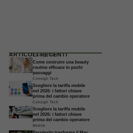
ARTICOLI RECENTI
Consigli Tech
Come costruire una beauty
routine efficace in pochi
passaggi
Consigli Tech
Scegliere la tariffa mobile
nel 2026: i fattori chiave
prima del cambio operatore
Consigli Tech
Scegliere la tariffa mobile
nel 2026: i fattori chiave
prima del cambio operatore
Mobile
Perplexity trasforma il Mac