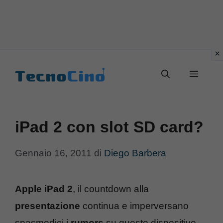
Vai
al
Menu
contenuto
iPad 2 con slot SD card?
Gennaio 16, 2011
di
Diego Barbera
Apple iPad 2
, il countdown alla
presentazione
continua e imperversano
spasmodici i
rumors
su questo dispositivo