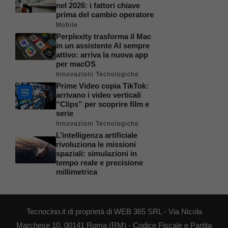
nel 2026: i fattori chiave
prima del cambio operatore
Mobile
Perplexity trasforma il Mac
in un assistente AI sempre
attivo: arriva la nuova app
per macOS
Innovazioni Tecnologiche
Prime Video copia TikTok:
arrivano i video verticali
“Clips” per scoprire film e
serie
Innovazioni Tecnologiche
L’intelligenza artificiale
rivoluziona le missioni
spaziali: simulazioni in
tempo reale e precisione
millimetrica
Tecnocino.it di proprietà di WEB 365 SRL - Via Nicola
Marchese 10, 00141 Roma (RM) - Codice Fiscale e Partita