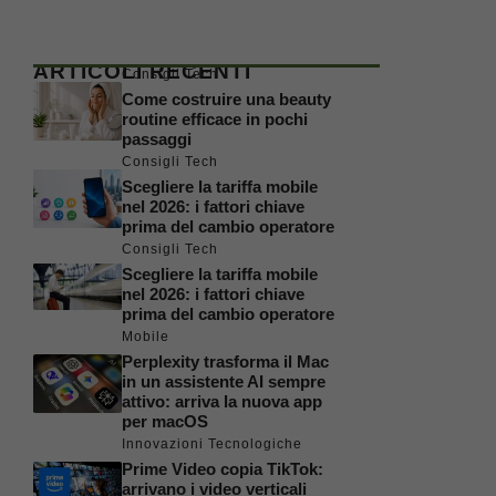
ARTICOLI RECENTI
Consigli Tech
Come costruire una beauty
routine efficace in pochi
passaggi
Consigli Tech
Scegliere la tariffa mobile
nel 2026: i fattori chiave
prima del cambio operatore
Consigli Tech
Scegliere la tariffa mobile
nel 2026: i fattori chiave
prima del cambio operatore
Mobile
Perplexity trasforma il Mac
in un assistente AI sempre
attivo: arriva la nuova app
per macOS
Innovazioni Tecnologiche
Prime Video copia TikTok:
arrivano i video verticali