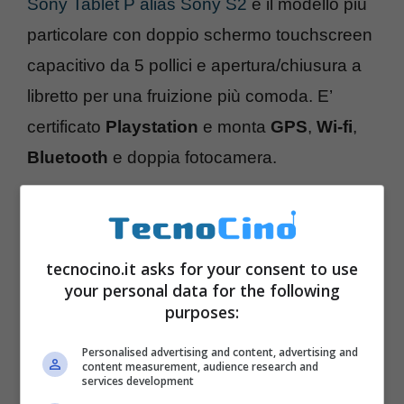
Sony Tablet P alias Sony S2
è il modello più
particolare con doppio schermo touchscreen
capacitivo da 5 pollici e apertura/chiusura a
libretto per una fruizione più comoda. E’
certificato
Playstation
e monta
GPS
,
Wi-fi
,
Bluetooth
e doppia fotocamera.
tecnocino.it asks for your consent to use
your personal data for the following
purposes:
Personalised advertising and content, advertising and
content measurement, audience research and
services development