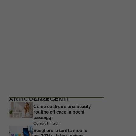
ARTICOLI RECENTI
Consigli Tech
Come costruire una beauty
routine efficace in pochi
passaggi
Consigli Tech
Scegliere la tariffa mobile
nel 2026: i fattori chiave