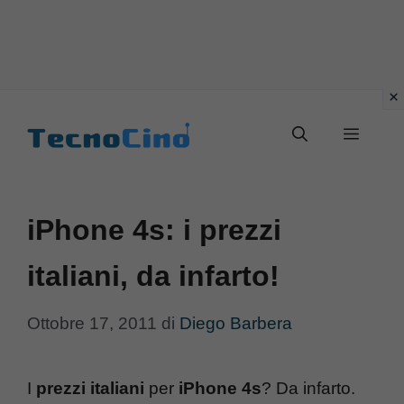
Vai
al
Menu
contenuto
iPhone 4s: i prezzi
italiani, da infarto!
Ottobre 17, 2011
di
Diego Barbera
I
prezzi italiani
per
iPhone 4s
? Da infarto.