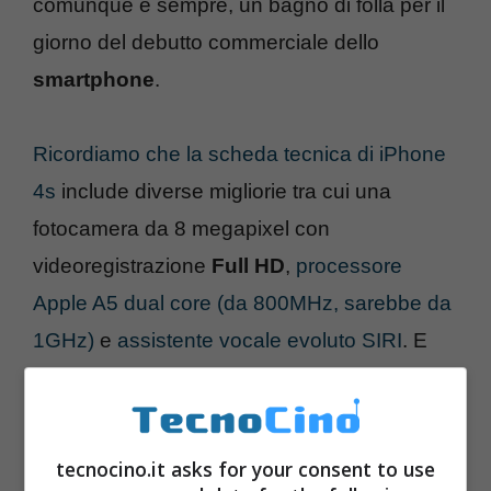
comunque e sempre, un bagno di folla per il
giorno del debutto commerciale dello
smartphone
.
Ricordiamo che la scheda tecnica di iPhone
4s
include diverse migliorie tra cui una
fotocamera da 8 megapixel con
videoregistrazione
Full HD
,
processore
Apple A5 dual core (da 800MHz, sarebbe da
1GHz)
e
assistente vocale evoluto SIRI
. E
voi, acquisterete iPhone 4s?
tecnocino.it asks for your consent to use