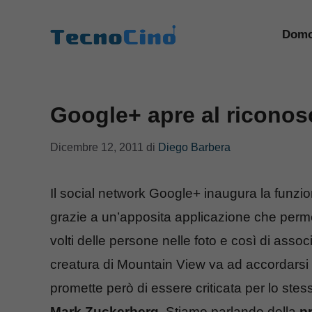
Vai
al
Domo
contenuto
Google+ apre al riconos
Dicembre 12, 2011
di
Diego Barbera
Il social network Google+ inaugura la funzio
grazie a un’apposita applicazione che perme
volti delle persone nelle foto e così di assoc
creatura di Mountain View va ad accordarsi
promette però di essere criticata per lo stes
Mark Zuckerberg
. Stiamo parlando della
p