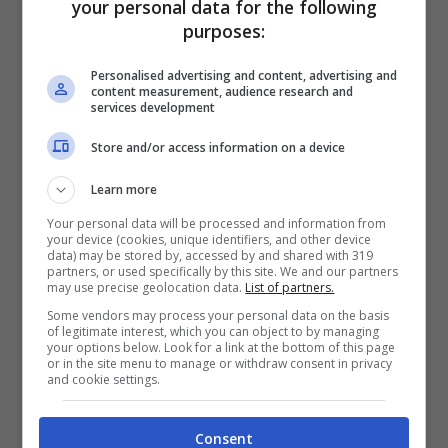
your personal data for the following
passato in rassegna il ranking delle proteine
purposes:
andando a dare più peso a quelle che
mostrano più interazioni e sembrano fulcro di
Personalised advertising and content, advertising and
content measurement, audience research and
services development
una sorta di
network
vero e proprio, come
siti. Così è stato possibile isolarne 7 su
Store and/or access information on a device
20.000 che giocano un importante ruolo
Learn more
nell’evoluzione del cancro. Ovviamente la
Your personal data will be processed and information from
your device (cookies, unique identifiers, and other device
ricerca è ancora a uno stato non evoluto e
data) may be stored by, accessed by and shared with 319
partners, or used specifically by this site. We and our partners
necessiterà di ulteriori studi e applicazioni,
may use precise geolocation data.
List of partners.
ma è già un buon inizio,
ecco tutte le notizie
Some vendors may process your personal data on the basis
of legitimate interest, which you can object to by managing
di medicina e tecnologia
your options below. Look for a link at the bottom of this page
.
or in the site menu to manage or withdraw consent in privacy
and cookie settings.
Consent